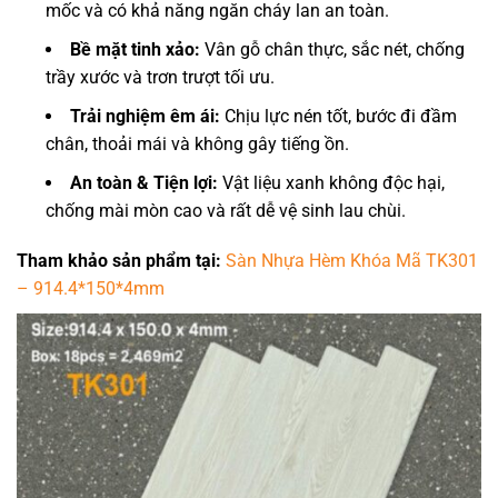
mốc và có khả năng ngăn cháy lan an toàn.
Bề mặt tinh xảo:
Vân gỗ chân thực, sắc nét, chống
trầy xước và trơn trượt tối ưu.
Trải nghiệm êm ái:
Chịu lực nén tốt, bước đi đầm
chân, thoải mái và không gây tiếng ồn.
An toàn & Tiện lợi:
Vật liệu xanh không độc hại,
chống mài mòn cao và rất dễ vệ sinh lau chùi.
Tham khảo sản phẩm tại:
Sàn Nhựa Hèm Khóa Mã TK301
– 914.4*150*4mm