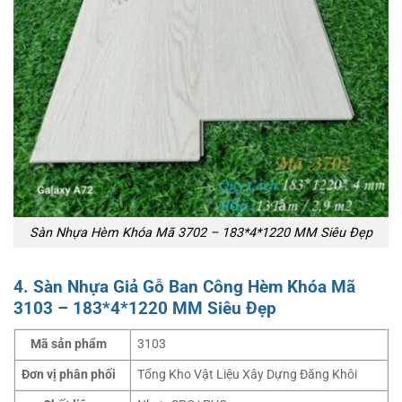
Sàn Nhựa Hèm Khóa Mã 3702 – 183*4*1220 MM Siêu Đẹp
4. Sàn Nhựa Giả Gỗ Ban Công Hèm Khóa Mã
3103 – 183*4*1220 MM Siêu Đẹp
Mã sản phẩm
3103
Đơn vị phân phối
Tổng Kho Vật Liệu Xây Dựng Đăng Khôi