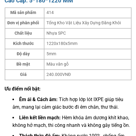
Cao Cấp: 5*180*1220 MM
Mã sản phẩm
414
Đơn vị phân phối
Tổng Kho Vật Liệu Xây Dựng Đăng Khôi
Chất liệu
Nhựa SPC
Kích thước
1220x180x5mm
Độ dày
5mm
Bề mặt
Màu vân gỗ
Giá
240.000VNĐ
Ưu điểm nổi bật:
Êm ái & Cách âm:
Tích hợp lớp lót IXPE giúp tiêu
âm, mang lại cảm giác bước đi êm chân, thư thái.
Liên kết liền mạch:
Hèm khóa âm dương khít khao,
không hở mạch, thi công nhanh và không gây tiếng ồn.
Thách thức độ ẩm:
Kháng nước 100%, chống ẩm