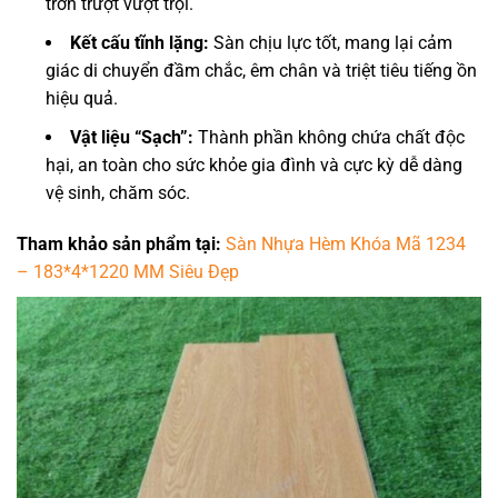
trơn trượt vượt trội.
Kết cấu tĩnh lặng:
Sàn chịu lực tốt, mang lại cảm
giác di chuyển đầm chắc, êm chân và triệt tiêu tiếng ồn
hiệu quả.
Vật liệu “Sạch”:
Thành phần không chứa chất độc
hại, an toàn cho sức khỏe gia đình và cực kỳ dễ dàng
vệ sinh, chăm sóc.
Tham khảo sản phẩm tại:
Sàn Nhựa Hèm Khóa Mã 1234
– 183*4*1220 MM Siêu Đẹp