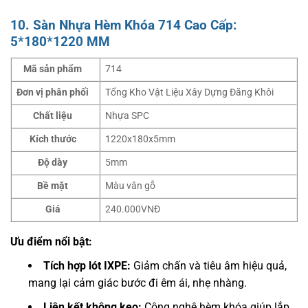
10. Sàn Nhựa Hèm Khóa 714 Cao Cấp:
5*180*1220 MM
Mã sản phẩm
714
Đơn vị phân phối
Tổng Kho Vật Liệu Xây Dựng Đăng Khôi
Chất liệu
Nhựa SPC
Kích thước
1220x180x5mm
Độ dày
5mm
Bề mặt
Màu vân gỗ
Giá
240.000VNĐ
Ưu điểm nổi bật:
Tích hợp lót IXPE:
Giảm chấn và tiêu âm hiệu quả,
mang lại cảm giác bước đi êm ái, nhẹ nhàng.
Liên kết không keo:
Công nghệ hèm khóa giúp lắp