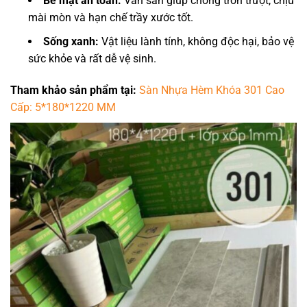
Bề mặt an toàn:
Vân sần giúp chống trơn trượt, chịu
mài mòn và hạn chế trầy xước tốt.
Sống xanh:
Vật liệu lành tính, không độc hại, bảo vệ
sức khỏe và rất dễ vệ sinh.
Tham khảo sản phẩm tại:
Sàn Nhựa Hèm Khóa 301 Cao
Cấp: 5*180*1220 MM