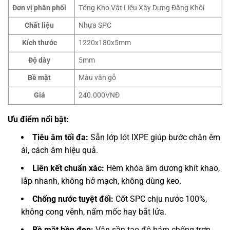
Đơn vị phân phối
Tổng Kho Vật Liệu Xây Dựng Đăng Khôi
Chất liệu
Nhựa SPC
Kích thước
1220x180x5mm
Độ dày
5mm
Bề mặt
Màu vân gỗ
Giá
240.000VNĐ
Ưu điểm nổi bật:
Tiêu âm tối đa:
Sẵn lớp lót IXPE giúp bước chân êm
ái, cách âm hiệu quả.
Liên kết chuẩn xác:
Hèm khóa âm dương khít khao,
lắp nhanh, không hở mạch, không dùng keo.
Chống nước tuyệt đối:
Cốt SPC chịu nước 100%,
không cong vênh, nấm mốc hay bắt lửa.
Bề mặt bền đẹp:
Vân sần tạo độ bám chống trơn