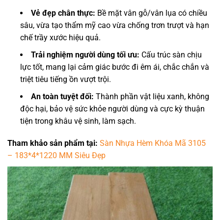
Vẻ đẹp chân thực:
Bề mặt vân gỗ/vân lụa có chiều
sâu, vừa tạo thẩm mỹ cao vừa chống trơn trượt và hạn
chế trầy xước hiệu quả.
Trải nghiệm người dùng tối ưu:
Cấu trúc sàn chịu
lực tốt, mang lại cảm giác bước đi êm ái, chắc chắn và
triệt tiêu tiếng ồn vượt trội.
An toàn tuyệt đối:
Thành phần vật liệu xanh, không
độc hại, bảo vệ sức khỏe người dùng và cực kỳ thuận
tiện trong khâu vệ sinh, làm sạch.
Tham khảo sản phẩm tại:
Sàn Nhựa Hèm Khóa Mã 3105
– 183*4*1220 MM Siêu Đẹp