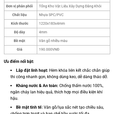
Đơn vị phân phối
Tổng Kho Vật Liệu Xây Dựng Đăng Khôi
Chất liệu
Nhựa SPC/PVC
Kích thước
1220x183x4mm
Độ dày
4mm
Bề mặt
Vân gỗ nhiều màu
Giá
190.000VNĐ
Ưu điểm nổi bật:
Lắp đặt linh hoạt:
Hèm khóa liên kết chắc chắn giúp
thi công nhanh gọn, không dùng keo, dễ dàng tháo dỡ.
Kháng nước & An toàn:
Chống thấm nước 100%,
ngăn cháy lan hiệu quả, thích hợp mọi điều kiện khí
hậu.
Bề mặt tinh tế:
Vân gỗ/lụa sắc nét tạo chiều sâu,
chống trơn trượt và hạn chế trầy xước tối đa.