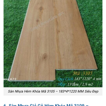
Sàn Nhựa Hèm Khóa Mã 3105 – 183*4*1220 MM Siêu Đẹp
6. Sàn Nhựa Giả Gỗ Hèm Khóa Mã 3109 –