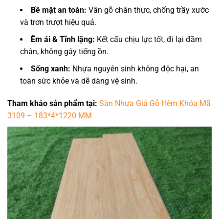
Bề mặt an toàn:
Vân gỗ chân thực, chống trầy xước
và trơn trượt hiệu quả.
Êm ái & Tĩnh lặng:
Kết cấu chịu lực tốt, đi lại đầm
chân, không gây tiếng ồn.
Sống xanh:
Nhựa nguyên sinh không độc hại, an
toàn sức khỏe và dễ dàng vệ sinh.
Tham khảo sản phẩm tại:
Sàn Nhựa Giả Gỗ Hèm Khóa Mã
3109 – 183*4*1220 MM