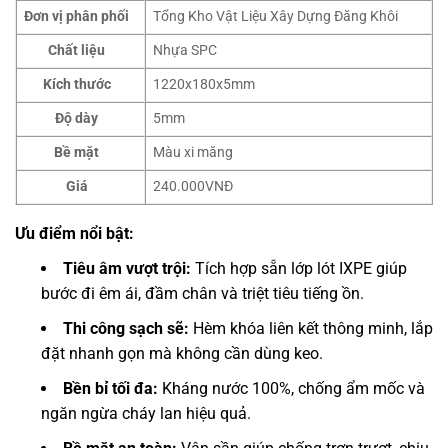
Đơn vị phân phối
Tổng Kho Vật Liệu Xây Dựng Đăng Khôi
Chất liệu
Nhựa SPC
Kích thước
1220x180x5mm
Độ dày
5mm
Bề mặt
Màu xi măng
Giá
240.000VNĐ
Ưu điểm nổi bật:
Tiêu âm vượt trội:
Tích hợp sẵn lớp lót IXPE giúp
bước đi êm ái, đầm chân và triệt tiêu tiếng ồn.
Thi công sạch sẽ:
Hèm khóa liên kết thông minh, lắp
đặt nhanh gọn mà không cần dùng keo.
Bền bỉ tối đa:
Kháng nước 100%, chống ẩm mốc và
ngăn ngừa cháy lan hiệu quả.