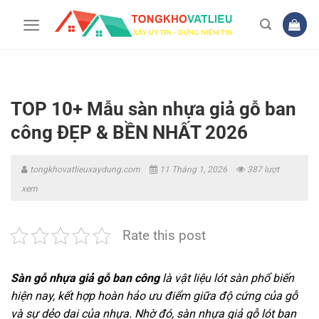
Bỏ
qua
nội
dung
TOP 10+ Mẫu sàn nhựa giả gỗ ban
công ĐẸP & BỀN NHẤT 2026
tongkhovatlieuxaydung.com
11 Tháng 1, 2026
387 lượt
xem
Rate this post
Sàn gỗ nhựa giả gỗ ban công
là vật liệu lót sàn phổ biến
hiện nay, kết hợp hoàn hảo ưu điểm giữa độ cứng của gỗ
và sự dẻo dai của nhựa. Nhờ đó, sàn nhựa giả gỗ lót ban