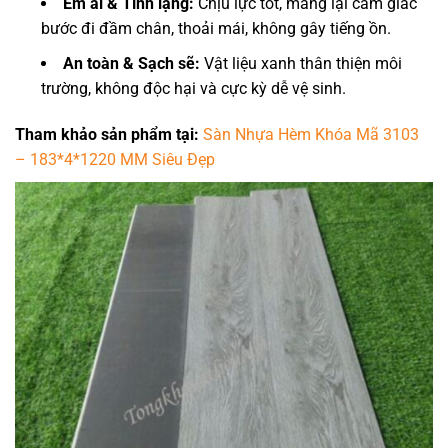
Êm ái & Tĩnh lặng:
Chịu lực tốt, mang lại cảm giác
bước đi đầm chân, thoải mái, không gây tiếng ồn.
An toàn & Sạch sẽ:
Vật liệu xanh thân thiện môi
trường, không độc hại và cực kỳ dễ vệ sinh.
Tham khảo sản phẩm tại:
Sàn Nhựa Hèm Khóa Mã 3103
– 183*4*1220 MM Siêu Đẹp