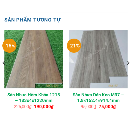
SẢN PHẨM TƯƠNG TỰ
-16%
-21%
Sàn Nhựa Hèm Khóa 1215
Sàn Nhựa Dán Keo M37 –
– 183x4x1220mm
1.8×152.4×914.4mm
Giá
Giá
Giá
Giá
225,000
₫
190,000
₫
95,000
₫
75,000
₫
gốc
hiện
gốc
hiện
là:
tại
là:
tại
225,000₫.
là:
95,000₫.
là:
₫.
190,000₫.
75,000₫.