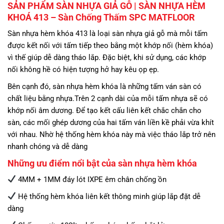
SẢN PHẨM SÀN NHỰA GIẢ GỖ | SÀN NHỰA HÈM
KHOÁ 413
– Sàn Chống Thấm SPC MATFLOOR
Sàn nhựa hèm khóa 413 là loại sàn nhựa giả gỗ mà mỗi tấm
được kết nối với tấm tiếp theo bằng một khớp nối (hèm khóa)
vì thế giúp dễ dàng tháo lắp. Đặc biệt, khi sử dụng, các khớp
nối không hề có hiện tượng hở hay kêu ọp ẹp.
Bên cạnh đó, sàn nhựa hèm khóa là những tấm ván sàn có
chất liệu bằng nhựa.Trên 2 cạnh dài của mỗi tấm nhựa sẽ có
khớp nối âm dương. Để tạo kết cấu liên kết chắc chắn cho
sàn, các mối ghép dương của hai tấm ván liền kề phải vừa khít
với nhau. Nhờ hệ thống hèm khóa này mà việc tháo lắp trở nên
nhanh chóng và dễ dàng
Những ưu điểm nổi bật của sàn nhựa hèm khóa
4MM + 1MM đáy lót IXPE êm chân chống ồn
Hệ thống hèm khóa liên kết thông minh giúp lắp đặt dễ
dàng