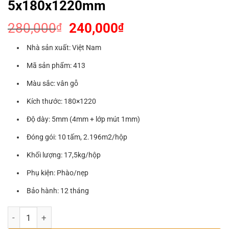
5x180x1220mm
Giá
Giá
280,000
240,000
₫
₫
gốc
hiện
Nhà sản xuất: Việt Nam
là:
tại
280,000₫.
là:
Mã sản phẩm: 413
240,000₫.
Màu sắc: vân gỗ
Kích thước: 180×1220
Độ dày: 5mm (4mm + lớp mút 1mm)
Đóng gói: 10 tấm, 2.196m2/hộp
Khối lượng: 17,5kg/hộp
Phụ kiện: Phào/nẹp
Bảo hành: 12 tháng
Sàn Nhựa Hèm Khoá 413 - 5x180x1220mm số lượng