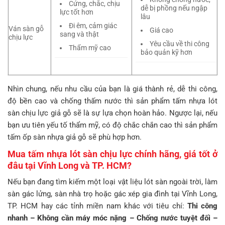
Cứng, chắc, chịu
dễ bị phồng nếu ngập
lực tốt hơn
lâu
Đi êm, cảm giác
Ván sàn gỗ
Giá cao
sang và thật
chịu lực
Yêu cầu về thi công
Thẩm mỹ cao
bảo quản kỹ hơn
Nhìn chung, nếu nhu cầu của bạn là giá thành rẻ, dễ thi công,
độ bền cao và chống thấm nước thì sản phẩm tấm nhựa lót
sàn chịu lực giả gỗ sẽ là sự lựa chọn hoàn hảo. Ngược lại, nếu
bạn ưu tiên yếu tố thẩm mỹ, có độ chắc chắn cao thì sản phẩm
tấm ốp sàn nhựa giả gỗ sẽ phù hợp hơn.
Mua tấm nhựa lót sàn chịu lực chính hãng, giá tốt ở
đâu tại Vĩnh Long và TP. HCM?
Nếu bạn đang tìm kiếm một loại vật liệu lót sàn ngoài trời, làm
sàn gác lửng, sàn nhà trọ hoặc gác xép gia đình tại Vĩnh Long,
TP. HCM hay các tỉnh miền nam khác với tiêu chí:
Thi công
nhanh – Không cần máy móc nặng – Chống nước tuyệt đối –