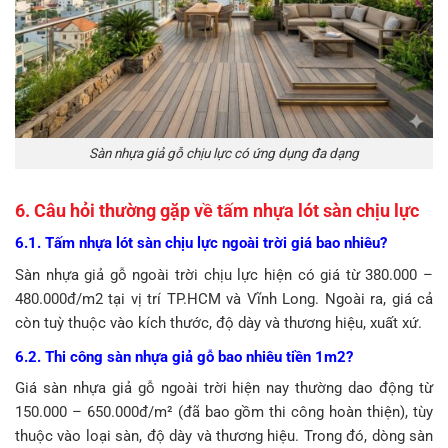
Sàn nhựa giả gỗ chịu lực có ứng dụng đa dạng
6. Câu hỏi thường gặp về tấm nhựa lót sàn chịu lực
6.1. Tấm nhựa lót sàn chịu lực ngoài trời giá bao nhiêu?
Sàn nhựa giả gỗ ngoài trời chịu lực hiện có giá từ 380.000 –
480.000đ/m2 tại vị trí TP.HCM và Vĩnh Long. Ngoài ra, giá cả
còn tuỳ thuộc vào kích thước, độ dày và thương hiệu, xuất xứ.
6.2. Thi công sàn nhựa giả gỗ bao nhiêu tiền 1m2?
Giá sàn nhựa giả gỗ ngoài trời hiện nay thường dao động từ
150.000 – 650.000đ/m² (đã bao gồm thi công hoàn thiện), tùy
thuộc vào loại sàn, độ dày và thương hiệu. Trong đó, dòng sàn