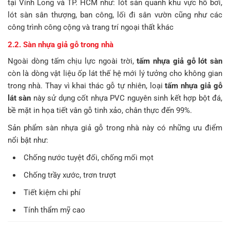
tại Vĩnh Long và TP. HCM như: lót sàn quanh khu vực hồ bơi,
lót sàn sân thượng, ban công, lối đi sân vườn cũng như các
công trình công cộng và trang trí ngoại thất khác
2.2. Sàn nhựa giả gỗ trong nhà
Ngoài dòng tấm chịu lực ngoài trời,
tấm nhựa giả gỗ lót sàn
còn là dòng vật liệu ốp lát thế hệ mới lý tưởng cho không gian
trong nhà. Thay vì khai thác gỗ tự nhiên, loại
tấm nhựa giả gỗ
lát sàn
này sử dụng cốt nhựa PVC nguyên sinh kết hợp bột đá,
bề mặt in họa tiết vân gỗ tinh xảo, chân thực đến 99%.
Sản phẩm sàn nhựa giả gỗ trong nhà này có những ưu điểm
nổi bật như:
Chống nước tuyệt đối, chống mối mọt
Chống trầy xước, trơn trượt
Tiết kiệm chi phí
Tính thẩm mỹ cao