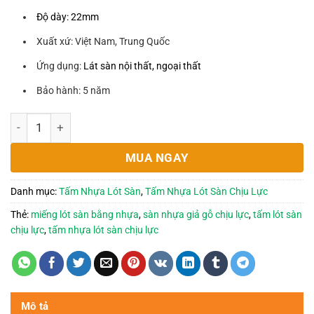
Độ dày: 22mm
Xuất xứ: Việt Nam, Trung Quốc
Ứng dụng:
Lát sàn nội thất, ngoại thất
Bảo hành: 5 năm
Tấm nhựa lót sàn chịu lực ngoài trời, lót sàn gác lửng tại T
MUA NGAY
Danh mục:
Tấm Nhựa Lót Sàn
,
Tấm Nhựa Lót Sàn Chịu Lực
Thẻ:
miếng lót sàn bằng nhựa
,
sàn nhựa giả gỗ chịu lực
,
tấm lót sàn
chịu lực
,
tấm nhựa lót sàn chịu lực
Mô tả