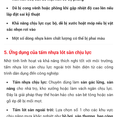
Dễ bị cong vênh hoặc phồng khi gặp nhiệt độ cao lên nếu
lắp đặt sai kỹ thuật
Khả năng chịu lực cục bộ, dễ bị xước hoặt móp nếu bị vật
sắc nhọn rơi vào
Một số dòng nhựa kém chất lượng có thể bị phai màu
5. Ứng dụng của tấm nhựa lót sàn chịu lực
Nhờ tính linh hoạt và khả năng thích nghi tốt với môi trường,
tấm nhựa lót sàn chịu lực ngoài trời hiện diện từ các công
trình dân dụng đến công nghiệp:
Tấm nhựa chịu lực:
Chuyên dùng làm
sàn gác lửng, sàn
nâng
cho nhà trọ, kho xưởng hoặc làm vách ngăn chịu lực.
Đây là giải pháp thay thế hoàn hảo cho sàn bê tông hoặc sàn
gỗ ép dễ bị mối mọt.
Tấm lót sàn ngoài trời:
Lựa chọn số 1 cho các khu vực
chịu nắng mưa khắc nghiệt như
hồ bơi, sân thượng, ban công