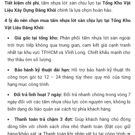
Tiết kiệm chi phí
, tấm nhựa lót sàn chịu lực tại
Tổng Kho Vật
Liệu Xây Dựng Đăng Khôi
chính là lựa chọn hoàn hảo.
4 lý do nên chọn mua tấm nhựa lót sàn chịu lực tại Tổng Kho
Vật Liệu Đăng Khôi:
Giá gốc tại tổng kho:
Phân phối tấm nhựa lót sàn ngoài
trời trực tiếp không qua trung gian, cam kết giá cạnh tranh
nhất tại khu vực TP.HCM và Vĩnh Long. Chiết khấu mạnh cho
thợ thầu ôm số lượng.
Bảo hành kỹ thuật dài hạn:
Hỗ trợ bảo hành kỹ thuật thi
công trọn gói từ 12 – 24 tháng tùy theo quy mô của từng
hạng mục công trình.
Đổi trả linh hoạt 7 ngày:
Đổi trả nhanh chóng trong vòng 7
ngày đối với các tấm nhựa chịu lực còn nguyên vẹn, không bị
biến dạng do bảo quản sai cách từ phía khách hàng.
Thanh toán trả chậm 3 đợt:
Giúp khách hàng chủ động
dòng tiền với chính sách chia nhỏ thanh toán (Đặt cọc giữ
hàng/khảo sát ➔ Thanh toán khi nhận vật tư tại công trình ➔