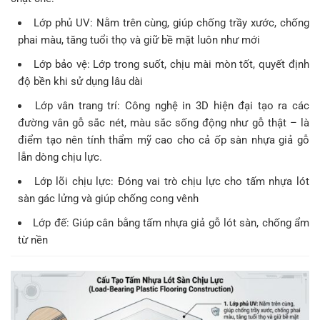
Lớp phủ UV: Nằm trên cùng, giúp chống trầy xước, chống
phai màu, tăng tuổi thọ và giữ bề mặt luôn như mới
Lớp bảo vệ: Lớp trong suốt, chịu mài mòn tốt, quyết định
độ bền khi sử dụng lâu dài
Lớp vân trang trí: Công nghệ in 3D hiện đại tạo ra các
đường vân gỗ sắc nét, màu sắc sống động như gỗ thật – là
điểm tạo nên tính thẩm mỹ cao cho cả ốp sàn nhựa giả gỗ
lẫn dòng chịu lực.
Lớp lõi chịu lực: Đóng vai trò chịu lực cho
tấm nhựa lót
sàn gác lửng và giúp
chống cong vênh
Lớp đế: Giúp cân bằng tấm nhựa giả gỗ lót sàn, chống ẩm
từ nền