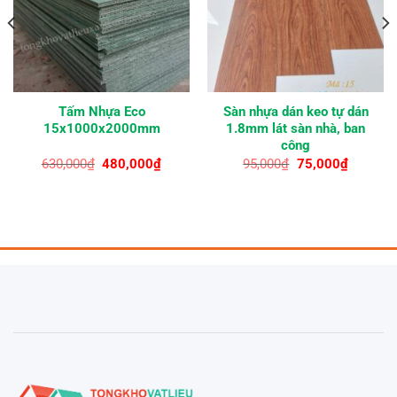
Tấm Nhựa Eco
Sàn nhựa dán keo tự dán
15x1000x2000mm
1.8mm lát sàn nhà, ban
công
Giá
Giá
Giá
Giá
630,000
₫
480,000
₫
95,000
₫
75,000
₫
gốc
hiện
gốc
hiện
là:
tại
là:
tại
630,000₫.
là:
95,000₫.
là:
00₫.
480,000₫.
75,000₫.