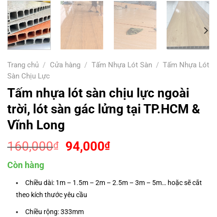
Trang chủ
/
Cửa hàng
/
Tấm Nhựa Lót Sàn
/
Tấm Nhựa Lót
Sàn Chịu Lực
Tấm nhựa lót sàn chịu lực ngoài
trời, lót sàn gác lửng tại TP.HCM &
Vĩnh Long
Giá
Giá
160,000
94,000
₫
₫
gốc
hiện
Còn hàng
là:
tại
160,000₫.
là:
Chiều dài: 1m – 1.5m – 2m – 2.5m – 3m – 5m… hoặc sẽ cắt
94,000₫.
theo kích thước yêu cầu
Chiều rộng: 333mm