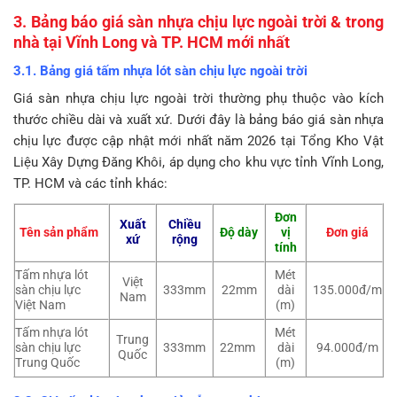
3. Bảng báo giá sàn nhựa chịu lực ngoài trời & trong
nhà tại Vĩnh Long và TP. HCM mới nhất
3.1. Bảng giá tấm nhựa lót sàn chịu lực ngoài trời
Giá sàn nhựa chịu lực ngoài trời thường phụ thuộc vào kích
thước chiều dài và xuất xứ. Dưới đây là bảng báo giá sàn nhựa
chịu lực được cập nhật mới nhất năm 2026 tại Tổng Kho Vật
Liệu Xây Dựng Đăng Khôi, áp dụng cho khu vực tỉnh Vĩnh Long,
TP. HCM và các tỉnh khác:
Đơn
Xuất
Chiều
Tên sản phẩm
Độ dày
vị
Đơn giá
xứ
rộng
tính
Tấm nhựa lót
Mét
Việt
sàn chịu lực
333mm
22mm
dài
135.000đ/m
Nam
Việt Nam
(m)
Tấm nhựa lót
Mét
Trung
sàn chịu lực
333mm
22mm
dài
94.000đ/m
Quốc
Trung Quốc
(m)