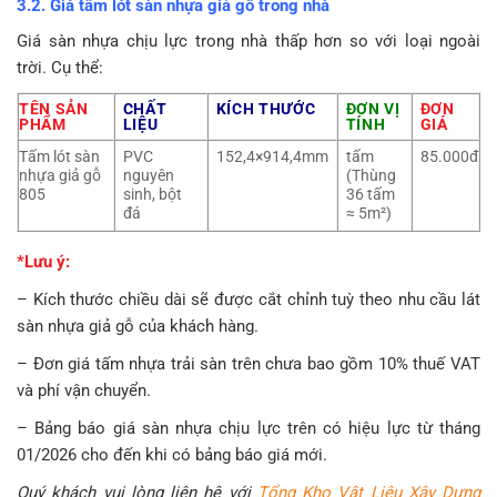
3.2. Giá tấm lót sàn nhựa giả gỗ trong nhà
Giá sàn nhựa chịu lực trong nhà thấp hơn so với loại ngoài
trời. Cụ thể:
TÊN SẢN
CHẤT
KÍCH THƯỚC
ĐƠN VỊ
ĐƠN
PHẨM
LIỆU
TÍNH
GIÁ
Tấm lót sàn
PVC
152,4×914,4mm
tấm
85.000đ
nhựa giả gỗ
nguyên
(Thùng
805
sinh, bột
36 tấm
đá
≈ 5m²)
*Lưu ý:
– Kích thước chiều dài sẽ được cắt chỉnh tuỳ theo nhu cầu lát
sàn nhựa giả gỗ của khách hàng.
– Đơn giá tấm nhựa trải sàn trên chưa bao gồm 10% thuế VAT
và phí vận chuyển.
– Bảng báo giá sàn nhựa chịu lực trên có hiệu lực từ tháng
01/2026 cho đến khi có bảng báo giá mới.
Quý khách vui lòng liên hệ với
Tổng Kho Vật Liệu Xây Dựng