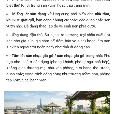
biệt thự
, lối đi trong sân vườn hoặc cầu cảng mini.
Miếng lót sàn dạng vỉ:
Ứng dụng phổ biến cho
nhà tắm,
khu vực giặt giũ, ban công chung cư
hoặc các quán cafe sân
vườn nhỏ. Dễ dàng tháo lắp để vệ sinh nền phía dưới.
Ứng dụng đặc thù:
Sử dụng trong
trang trại chăn nuôi
(lót
sàn cho gia súc, gia cầm để đảm bảo vệ sinh) hoặc làm sàn
sự kiện ngoài trời ngắn ngày nhờ tính di động cao.
Tấm lót sàn nhựa giả gỗ / sàn nhựa giả gỗ trong nhà:
Phù
hợp cho: nhà ở dân dụng (phòng khách, phòng ngủ, nhà bếp);
không gian thương mại như văn phòng, cửa hàng thời trang,
quán cafe; công trình công cộng như trường mầm non, phòng
tập Gym, Spa, bệnh viện.