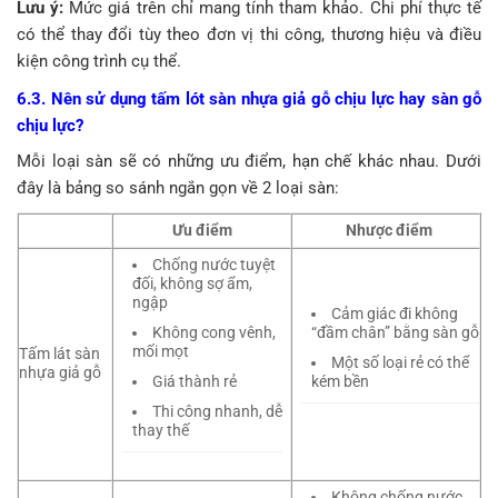
Lưu ý:
Mức giá trên chỉ mang tính tham khảo. Chi phí thực tế
có thể thay đổi tùy theo đơn vị thi công, thương hiệu và điều
kiện công trình cụ thể.
6.3. Nên sử dụng tấm lót sàn nhựa giả gỗ chịu lực hay sàn gỗ
chịu lực?
Mỗi loại sàn sẽ có những ưu điểm, hạn chế khác nhau. Dưới
đây là bảng so sánh ngắn gọn về 2 loại sàn:
Ưu điểm
Nhược điểm
Chống nước tuyệt
đối, không sợ ẩm,
ngập
Cảm giác đi không
Không cong vênh,
“đầm chân” bằng sàn gỗ
mối mọt
Tấm lát sàn
Một số loại rẻ có thể
nhựa giả gỗ
Giá thành rẻ
kém bền
Thi công nhanh, dễ
thay thế
Không chống nước,