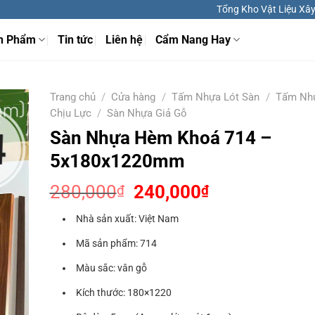
Tổng Kho Vật Liệu Xây 
n Phẩm
Tin tức
Liên hệ
Cẩm Nang Hay
Trang chủ
/
Cửa hàng
/
Tấm Nhựa Lót Sàn
/
Tấm Nhự
Chịu Lực
/
Sàn Nhựa Giả Gỗ
Sàn Nhựa Hèm Khoá 714 –
5x180x1220mm
Giá
Giá
280,000
240,000
₫
₫
gốc
hiện
Nhà sản xuất: Việt Nam
là:
tại
280,000₫.
là:
Mã sản phẩm: 714
240,000₫.
Màu sắc: vân gỗ
Kích thước: 180×1220