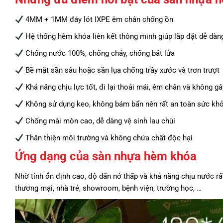
4MM + 1MM đáy lót IXPE êm chân chống ồn
Hệ thống hèm khóa liên kết thông minh giúp lắp đặt dễ dàn
Chống nước 100%, chống cháy, chống bắt lửa
Bề mặt sần sâu hoặc sần lụa chống trầy xước và trơn trượt
Khả năng chịu lực tốt, đi lại thoải mái, êm chân và không gâ
Không sử dụng keo, không bám bẩn nên rất an toàn sức khỏ
Chống mài mòn cao, dễ dàng vệ sinh lau chùi
Thân thiện môi trường và không chứa chất độc hại
Ứng dạng của sàn nhựa hèm khóa
Nhờ tính ổn định cao, độ dãn nở thấp và khả năng chịu nước rấ
thương mại, nhà trẻ, showroom, bệnh viện, trường học, …