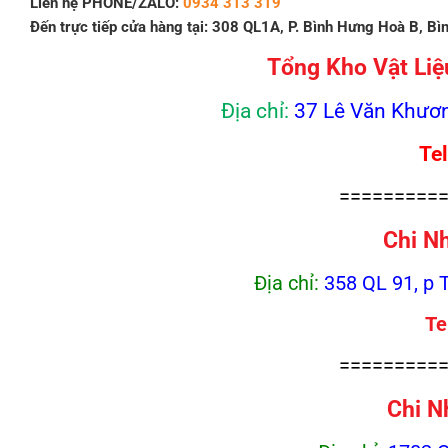
Liên hệ PHONE/ZALO:
0934 313 319
Đến trực tiếp cửa hàng tại: 308 QL1A, P. Bình Hưng Hoà B, B
Tổng Kho Vật Liệ
Địa chỉ:
37 Lê Văn Khươn
Te
=========
Chi N
Địa chỉ:
358 QL 91, p 
Te
=========
Chi N