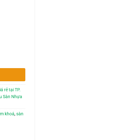
 rẻ tại TP.
u Sàn Nhựa
èm khoá
,
sàn