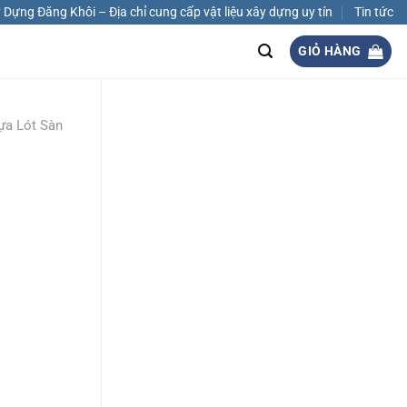
Dựng Đăng Khôi – Địa chỉ cung cấp vật liệu xây dựng uy tín
Tin tức
GIỎ HÀNG
a Lót Sàn