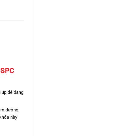
 SPC
giúp dễ dàng
 âm dương.
 khóa này