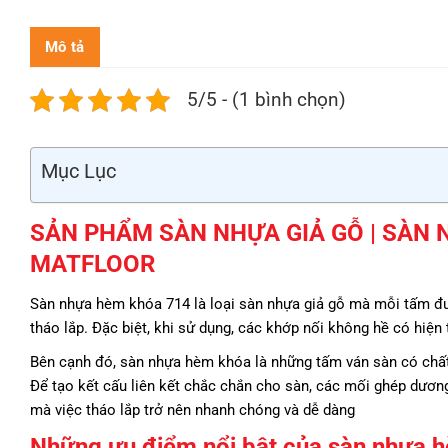
Mô tả
5/5 - (1 bình chọn)
Mục Lục
SẢN PHẨM SÀN NHỰA GIẢ GỖ | SÀN 
MATFLOOR
Sàn nhựa hèm khóa 714 là loại sàn nhựa giả gỗ mà mỗi tấm đượ
tháo lắp. Đặc biệt, khi sử dụng, các khớp nối không hề có hiện
Bên cạnh đó, sàn nhựa hèm khóa là những tấm ván sàn có chất
Để tạo kết cấu liên kết chắc chắn cho sàn, các mối ghép dương
mà việc tháo lắp trở nên nhanh chóng và dễ dàng
Những ưu điểm nổi bật của sàn nhựa