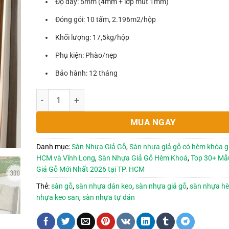
Độ dày: 5mm (4mm + lớp mút 1mm)
Đóng gói: 10 tấm, 2.196m2/hộp
Khối lượng: 17,5kg/hộp
Phụ kiện: Phào/nẹp
Bảo hành: 12 tháng
Sàn Nhựa Hèm Khoá 714 - 5x180x1220mm số lượng
MUA NGAY
Danh mục:
Sàn Nhựa Giả Gỗ
,
Sàn nhựa giả gỗ có hèm khóa giá
HCM và Vĩnh Long
,
Sàn Nhựa Giả Gỗ Hèm Khoá
,
Top 30+ Mẫ
Giả Gỗ Mới Nhất 2026 tại TP. HCM
Thẻ:
sàn gỗ
,
sàn nhựa dán keo
,
sàn nhựa giả gỗ
,
sàn nhựa h
nhựa keo sẵn
,
sàn nhựa tự dán