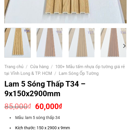
Trang chủ
/
Cửa hàng
/
100+ Mẫu tấm nhựa ốp tường giá rẻ
tại Vĩnh Long & TP. HCM
/
Lam Sóng Ốp Tường
Lam 5 Sóng Thấp T34 –
9x150x2900mm
Giá
Giá
85,000
60,000
₫
₫
gốc
hiện
Mẫu: lam 5 sóng thấp 34
là:
tại
85,000₫.
là:
Kích thước: 150 x 2900 x 9mm