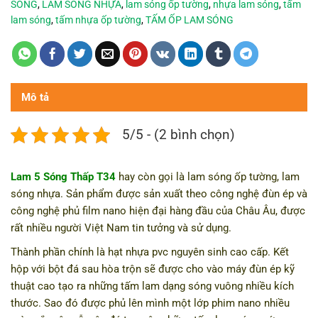
SÓNG
,
LAM SÓNG NHỰA
,
lam sóng ốp tường
,
nhựa lam sóng
,
tấm
lam sóng
,
tấm nhựa ốp tường
,
TẤM ỐP LAM SÓNG
Mô tả
5/5 - (2 bình chọn)
Lam 5 Sóng Thấp T34
hay còn gọi là lam sóng ốp tường, lam
sóng nhựa. Sản phẩm được sản xuất theo công nghệ đùn ép và
công nghệ phủ film nano hiện đại hàng đầu của Châu Âu, được
rất nhiều người Việt Nam tin tưởng và sử dụng.
Thành phần chính là hạt nhựa pvc nguyên sinh cao cấp. Kết
hộp với bột đá sau hòa trộn sẽ được cho vào máy đùn ép kỹ
thuật cao tạo ra những tấm lam dạng sóng vuông nhiều kích
thước. Sao đó được phủ lên mình một lớp phim nano nhiều