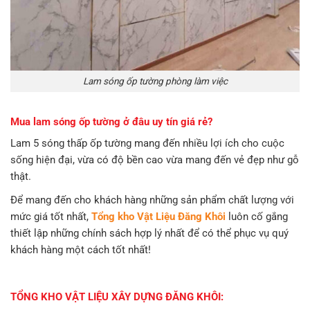
Lam sóng ốp tường phòng làm việc
Mua lam sóng ốp tường ở đâu uy tín giá rẻ?
Lam 5 sóng thấp ốp tường mang đến nhiều lợi ích cho cuộc
sống hiện đại, vừa có độ bền cao vừa mang đến vẻ đẹp như gỗ
thật.
Để mang đến cho khách hàng những sản phẩm chất lượng với
mức giá tốt nhất,
Tổng kho Vật Liệu Đăng Khôi
luôn cố gắng
thiết lập những chính sách hợp lý nhất để có thể phục vụ quý
khách hàng một cách tốt nhất!
TỔNG KHO VẬT LIỆU XÂY DỰNG ĐĂNG KHÔI: