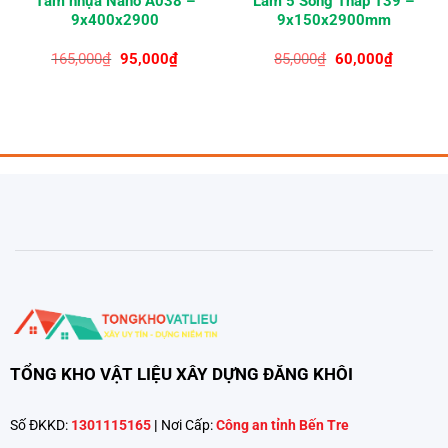
Tấm nhựa Nano A038 –
Lam 5 Sóng Thấp T39 –
9x400x2900
9x150x2900mm
Giá
Giá
Giá
Giá
165,000
₫
95,000
₫
85,000
₫
60,000
₫
gốc
hiện
gốc
hiện
là:
tại
là:
tại
165,000₫.
là:
85,000₫.
là:
₫.
95,000₫.
60,000₫.
TỔNG KHO VẬT LIỆU XÂY DỰNG ĐĂNG KHÔI
Số ĐKKD:
1301115165
|
Nơi Cấp:
Công an tỉnh Bến Tre