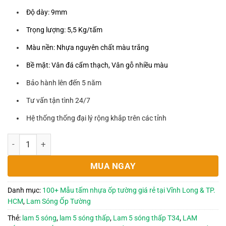
60,000₫.
Độ dày: 9mm
Trọng lượng: 5,5 Kg/tấm
Màu nền: Nhựa nguyên chất màu trắng
Bề mặt: Vân đá cẩm thạch, Vân gỗ nhiều màu
Bảo hành lên đến 5 năm
Tư vấn tận tình 24/7
Hệ thống thống đại lý rộng khắp trên các tỉnh
Lam 5 Sóng Thấp T34 - 9x150x2900mm số lượng
MUA NGAY
Danh mục:
100+ Mẫu tấm nhựa ốp tường giá rẻ tại Vĩnh Long & TP.
HCM
,
Lam Sóng Ốp Tường
Thẻ:
lam 5 sóng
,
lam 5 sóng thấp
,
Lam 5 sóng thấp T34
,
LAM