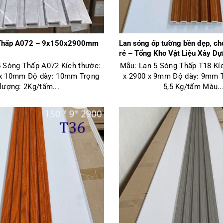
Thấp A072 – 9x150x2900mm
Lan sóng ốp tường bền đẹp, ch
rẻ – Tổng Kho Vật Liệu Xây D
 Sóng Thấp A072 Kích thước:
Mẫu: Lan 5 Sóng Thấp T18 Kí
 x 10mm Độ dày: 10mm Trọng
x 2900 x 9mm Độ dày: 9mm T
lượng: 2Kg/tấm...
5,5 Kg/tấm Màu..