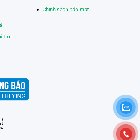
Chính sách bảo mật
c
á
 trời