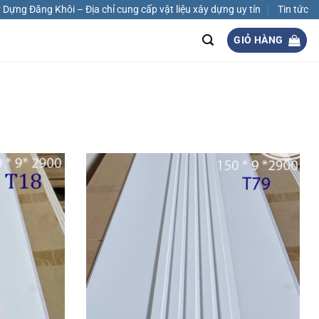
Dựng Đăng Khôi – Địa chỉ cung cấp vật liệu xây dựng uy tín
Tin tức
GIỎ HÀNG