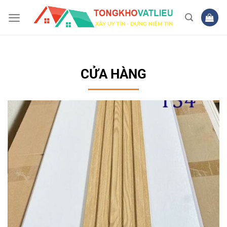
Bỏ
qua
nội
dung
CỬA HÀNG