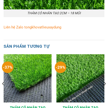
THẢM CỎ NHÂN TẠO 2CM – 18 MŨI
Liên hệ Zalo tongkhovatlieuxaydung
SẢN PHẨM TƯƠNG TỰ
-37%
-29%
THẢM CỎ NHÂN TẠO
THẢM CỎ NHÂN TẠO