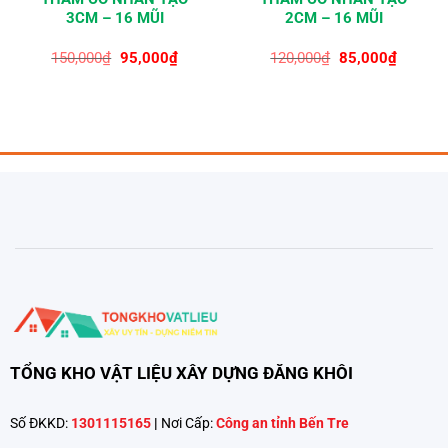
3CM – 16 MŨI
2CM – 16 MŨI
Giá
Giá
Giá
Giá
150,000
₫
95,000
₫
120,000
₫
85,000
₫
gốc
hiện
gốc
hiện
là:
tại
là:
tại
150,000₫.
là:
120,000₫.
là:
₫.
95,000₫.
85,000₫
TỔNG KHO VẬT LIỆU XÂY DỰNG ĐĂNG KHÔI
Số ĐKKD:
1301115165
|
Nơi Cấp:
Công an tỉnh Bến Tre