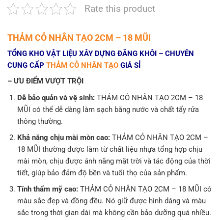
Rate this product
THẢM CỎ NHÂN TẠO 2CM – 18 MŨI
TỔNG KHO VẬT LIỆU XÂY DỰNG ĐĂNG KHÔI – CHUYÊN
CUNG CẤP
THẢM CỎ NHÂN TẠO
GIÁ SỈ
– ƯU ĐIỂM VƯỢT TRỘI ️
Dễ bảo quản và vệ sinh:
THẢM CỎ NHÂN TẠO 2CM – 18
MŨI có thể dễ dàng làm sạch bằng nước và chất tẩy rửa
thông thường.
Khả năng chịu mài mòn cao:
THẢM CỎ NHÂN TẠO 2CM –
18 MŨI thường được làm từ chất liệu nhựa tổng hợp chịu
mài mòn, chịu được ánh nắng mặt trời và tác động của thời
tiết, giúp bảo đảm độ bền và tuổi thọ của sản phẩm.
Tính thẩm mỹ cao:
THẢM CỎ NHÂN TẠO 2CM – 18 MŨI có
màu sắc đẹp và đồng đều. Nó giữ được hình dáng và màu
sắc trong thời gian dài mà không cần bảo dưỡng quá nhiều.