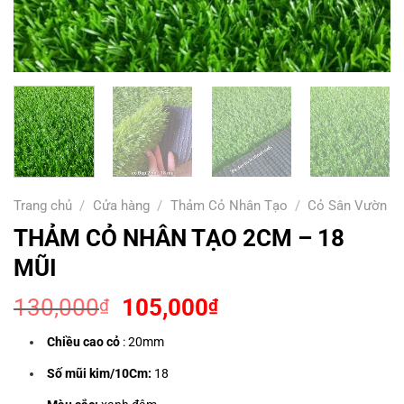
Trang chủ
/
Cửa hàng
/
Thảm Cỏ Nhân Tạo
/
Cỏ Sân Vườn
THẢM CỎ NHÂN TẠO 2CM – 18
MŨI
Giá
Giá
130,000
105,000
₫
₫
gốc
hiện
Chiều cao cỏ
: 20mm
là:
tại
130,000₫.
là:
Số mũi kim/10Cm:
18
105,000₫.