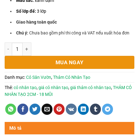
Màu sắc:
xanh đậm
Số lớp đế:
3 lớp
Giao hàng toàn quốc
Chú ý:
Chưa bao gồm phí thi công và VAT nếu xuất hóa đơn
THẢM CỎ NHÂN TẠO 2CM - 18 MŨI số lượng
MUA NGAY
Danh mục:
Cỏ Sân Vườn
,
Thảm Cỏ Nhân Tạo
Thẻ:
cỏ nhân tạo
,
giá cỏ nhân tạo
,
giá thảm cỏ nhân tạo
,
THẢM CỎ
NHÂN TẠO 2CM - 18 MŨI
Mô tả