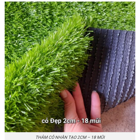
THẢM CỎ NHÂN TẠO 2CM – 18 MŨI