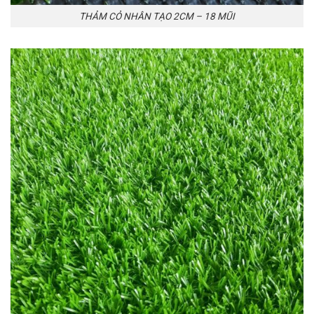
THẢM CỎ NHÂN TẠO 2CM – 18 MŨI