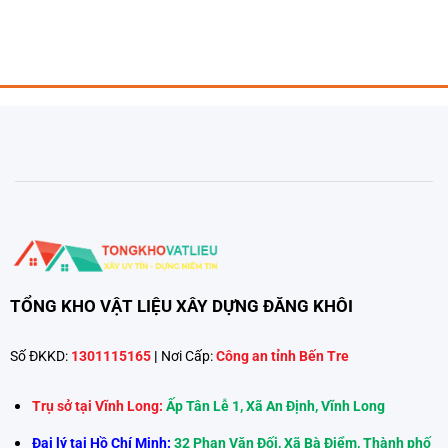
gốc
hiện
gốc
hiện
là:
tại
là:
tại
120,000₫.
là:
1,050,000₫.
là:
₫.
86,000₫.
830,0
TỔNG KHO VẬT LIỆU XÂY DỰNG ĐĂNG KHÔI
Số ĐKKD:
1301115165
|
Nơi Cấp:
Công an tỉnh Bến Tre
Trụ sở tại Vĩnh Long:
Ấp Tân Lễ 1, Xã An Định, Vĩnh Long
Đại lý tại Hồ Chí Minh:
32 Phan Văn Đối, Xã Bà Điểm, Thành phố