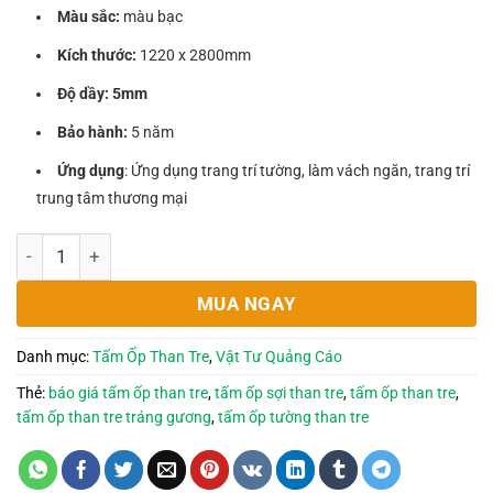
780,000₫.
là:
Màu sắc:
màu bạc
620,000₫.
Kích thước:
1220 x 2800mm
Độ dầy: 5mm
Bảo hành:
5 năm
Ứng dụng
: Ứng dụng trang trí tường, làm vách ngăn, trang trí
trung tâm thương mại
Tấm Ốp Than Tre - HL007 số lượng
MUA NGAY
Danh mục:
Tấm Ốp Than Tre
,
Vật Tư Quảng Cáo
Thẻ:
báo giá tấm ốp than tre
,
tấm ốp sợi than tre
,
tấm ốp than tre
,
tấm ốp than tre tráng gương
,
tấm ốp tường than tre