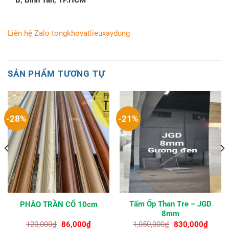
B, Bình Tân, TP.HCM
Liên hệ Zalo tongkhovatlieuxaydung
SẢN PHẨM TƯƠNG TỰ
-28%
-21%
Tấm Ốp Than Tre – JGD
PHÀO TRẦN CỔ 10cm
8mm
Giá
Giá
Giá
Giá
120,000
₫
86,000
₫
1,050,000
₫
830,000
₫