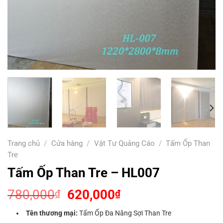
Trang chủ
/
Cửa hàng
/
Vật Tư Quảng Cáo
/
Tấm Ốp Than
Tre
Tấm Ốp Than Tre – HL007
Giá
Giá
780,000
620,000
₫
₫
gốc
hiện
Tên thương mại:
Tấm Ốp Đa Năng Sợi Than Tre
là:
tại