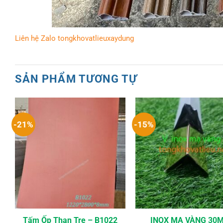
Liên hệ Zalo tongkhovatlieuxaydung
SẢN PHẨM TƯƠNG TỰ
-21%
-15%
Tấm Ốp Than Tre – B1022
INOX MẠ VÀNG 30