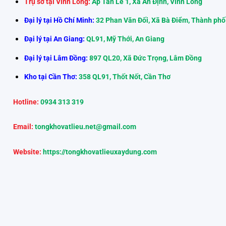
Trụ sở tại Vĩnh Long:
Ấp Tân Lễ 1, Xã An Định, Vĩnh Long
Đại lý tại Hồ Chí Minh:
32 Phan Văn Đối, Xã Bà Điểm, Thành phố
Đại lý tại An Giang:
QL91, Mỹ Thới, An Giang
Đại lý tại Lâm Đồng:
897 QL20, Xã Đức Trọng, Lâm Đồng
Kho tại Cần Thơ:
358 QL91, Thốt Nốt, Cần Thơ
Hotline:
0934 313 319
Email:
tongkhovatlieu.net@gmail.com
Website:
https://tongkhovatlieuxaydung.com