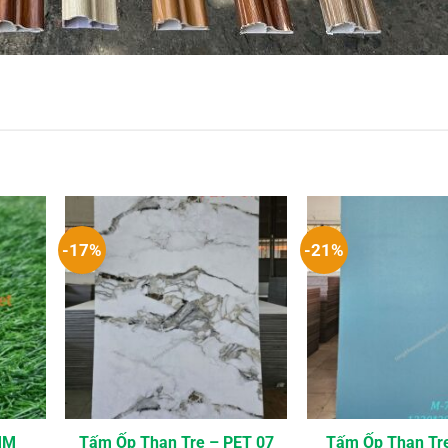
-17%
-21%
MM
Tấm Ốp Than Tre – PET 07
Tấm Ốp Than Tr