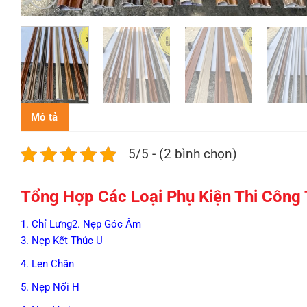
Mô tả
5/5 - (2 bình chọn)
Tổng Hợp Các Loại Phụ Kiện Thi Côn
1. Chỉ Lưng
2. Nẹp Góc Âm
3. Nẹp Kết Thúc U
4. Len Chân
5. Nẹp Nối H