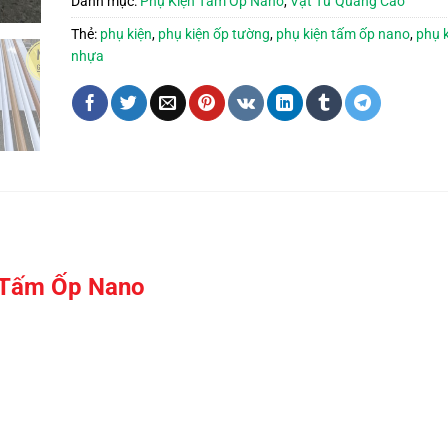
Danh mục:
Phụ Kiện Tấm Ốp Nano
,
Vật Tư Quảng Cáo
Thẻ:
phụ kiện
,
phụ kiện ốp tường
,
phụ kiện tấm ốp nano
,
phụ 
nhựa
g Tấm Ốp Nano