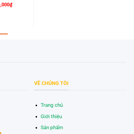
Giá
,000
₫
hiện
tại
,000₫.
là:
620,000₫.
VỀ CHÚNG TÔI
Trang chủ
Giới thiệu
Sản phẩm