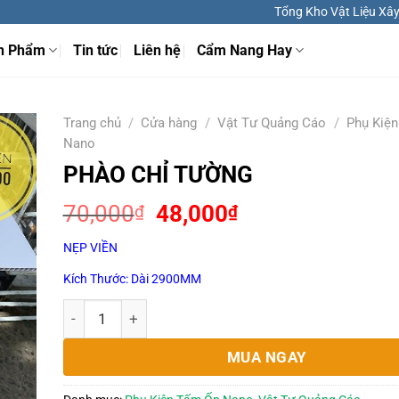
Tổng Kho Vật Liệu Xây 
n Phẩm
Tin tức
Liên hệ
Cẩm Nang Hay
Trang chủ
/
Cửa hàng
/
Vật Tư Quảng Cáo
/
Phụ Kiệ
Nano
PHÀO CHỈ TƯỜNG
Giá
Giá
70,000
48,000
₫
₫
gốc
hiện
NẸP VIỀN
là:
tại
70,000₫.
là:
Kích Thước: Dài 2900MM
48,000₫.
PHÀO CHỈ TƯỜNG số lượng
MUA NGAY