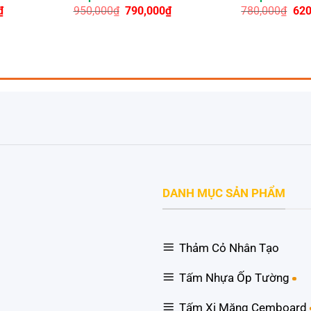
Giá
Giá
Giá
Giá
₫
950,000
₫
790,000
₫
780,000
₫
620
hiện
gốc
hiện
gốc
tại
là:
tại
là:
.
là:
950,000₫.
là:
780
110,000₫.
790,000₫.
DANH MỤC SẢN PHẨM
Thảm Cỏ Nhân Tạo
Tấm Nhựa Ốp Tường
Tấm Xi Măng Cemboard