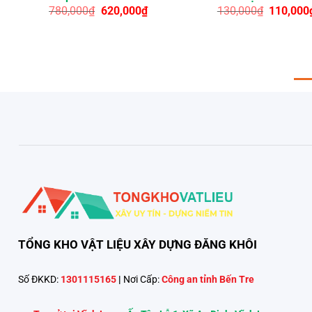
Giá
Giá
Giá
780,000
₫
620,000
₫
130,000
₫
110,000
gốc
hiện
gốc
là:
tại
là:
780,000₫.
là:
130,000₫
00₫.
620,000₫.
TỔNG KHO VẬT LIỆU XÂY DỰNG ĐĂNG KHÔI
Số ĐKKD:
1301115165
|
Nơi Cấp:
Công an tỉnh Bến Tre