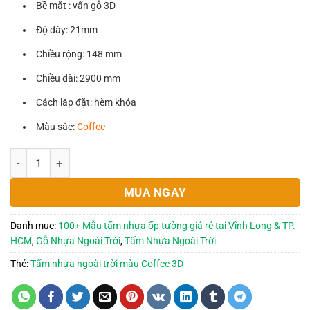
Bề mặt : vấn gỗ 3D
là:
tại
165,000₫.
là:
Độ dày: 21mm
135,000₫.
Chiều rộng: 148 mm
Chiều dài: 2900 mm
Cách lắp đặt: hèm khóa
Màu sắc:
Coffee
Tấm Nhựa Ngoài Trời Màu Coffee 3D - 21x148x2900mm số 
MUA NGAY
Danh mục:
100+ Mẫu tấm nhựa ốp tường giá rẻ tại Vĩnh Long & TP.
HCM
,
Gỗ Nhựa Ngoài Trời
,
Tấm Nhựa Ngoài Trời
Thẻ:
Tấm nhựa ngoài trời màu Coffee 3D