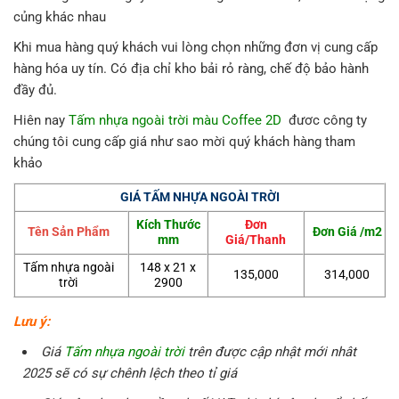
củng khác nhau
Khi mua hàng quý khách vui lòng chọn những đơn vị cung cấp
hàng hóa uy tín. Có địa chỉ kho bải rỏ ràng, chế độ bảo hành
đầy đủ.
Hiên nay
Tấm nhựa ngoài trời màu Coffee 2D
đươc công ty
chúng tôi cung cấp giá như sao mời quý khách hàng tham
khảo
GIÁ TẤM NHỰA NGOÀI TRỜI
Kích Thước
Đơn
Tên Sản Phẩm
Đơn Giá /m2
mm
Giá/Thanh
Tấm nhựa ngoài
148 x 21 x
135,000
314,000
trời
2900
Lưu ý:
Giá
Tấm nhựa ngoài trời
trên được cập nhật mới nhât
2025 sẽ có sự chênh lệch theo tỉ giá