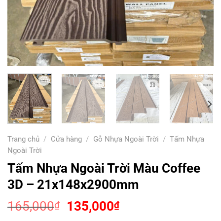
Trang chủ
/
Cửa hàng
/
Gỗ Nhựa Ngoài Trời
/
Tấm Nhựa
Ngoài Trời
Tấm Nhựa Ngoài Trời Màu Coffee
3D – 21x148x2900mm
Giá
Giá
165,000
135,000
₫
₫
gốc
hiện