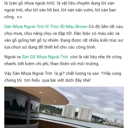
là (sàn gỗ nhựa ngoài trời). là vật liệu chuyên dụng lót sàn
ngoài trời, như lót sàn hồ bơi, lót sàn sân vườn, lót sàn ban
công ..v.v
Sàn Nhựa Ngoài Trời lổ Tròn 3D Màu Brown
Có độ bền rất cao,
chịu mưa, chịu nắng chịu va đập tốt. Đặc biệc có màu sắc và
vân gỗ giống hệt gỗ tự nhiên. Đang được rất nhiều kiến trúc sư
lựa chọn sử dung để thiết kế cho các công trình.
Ngoài ra
Sàn Gỗ Nhựa Ngoài Trời
còn là vật liệu nhẹ thi công
nhanh, tiết kiệm chi phí, than thiện với môi trường.
Vậy Sàn Nhựa Ngoài Trời là gì? chất lượng ra sao
?
Hãy cùng
chúng tôi tìm hiểu qua bài viết dưới đây nhé!