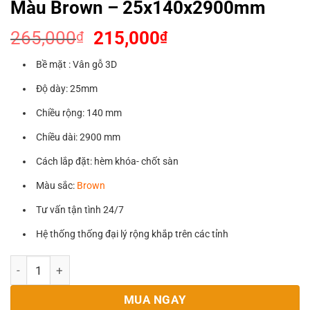
Màu Brown – 25x140x2900mm
Giá
Giá
265,000
215,000
₫
₫
gốc
hiện
Bề mặt : Vân gỗ 3D
là:
tại
265,000₫.
là:
Độ dày: 25mm
215,000₫.
Chiều rộng: 140 mm
Chiều dài: 2900 mm
Cách lắp đặt: hèm khóa- chốt sàn
Màu sắc:
Brown
Tư vấn tận tình 24/7
Hệ thống thống đại lý rộng khắp trên các tỉnh
Sàn Nhựa Ngoài Trời Lỗ Tròn 3D Màu Brown - 25x140x2900
MUA NGAY