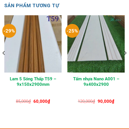
SẢN PHẨM TƯƠNG TỰ
-29%
-25%
Lam 5 Sóng Thấp T59 –
Tấm nhựa Nano A001 –
9x150x2900mm
9x400x2900
Giá
Giá
Giá
Giá
85,000
₫
60,000
₫
120,000
₫
90,000
₫
gốc
hiện
gốc
hiện
là:
tại
là:
tại
85,000₫.
là:
120,000₫.
là:
₫.
60,000₫.
90,000₫