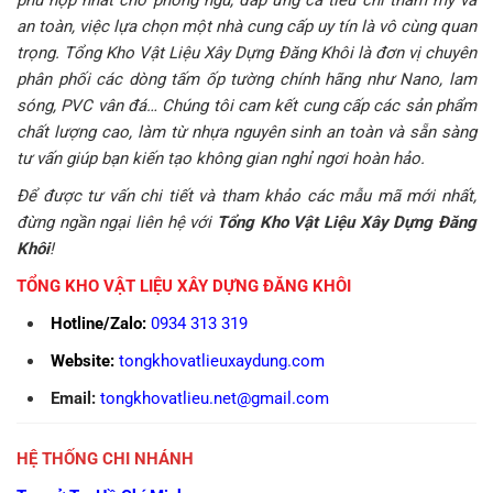
phù hợp nhất cho phòng ngủ, đáp ứng cả tiêu chí thẩm mỹ và
an toàn, việc lựa chọn một nhà cung cấp uy tín là vô cùng quan
trọng. Tổng Kho Vật Liệu Xây Dựng Đăng Khôi là đơn vị chuyên
phân phối các dòng tấm ốp tường chính hãng như Nano, lam
sóng, PVC vân đá… Chúng tôi cam kết cung cấp các sản phẩm
chất lượng cao, làm từ nhựa nguyên sinh an toàn và sẵn sàng
tư vấn giúp bạn kiến tạo không gian nghỉ ngơi hoàn hảo.
Để được tư vấn chi tiết và tham khảo các mẫu mã mới nhất,
đừng ngần ngại liên hệ với
Tổng Kho Vật Liệu Xây Dựng Đăng
Khôi
!
TỔNG KHO VẬT LIỆU XÂY DỰNG ĐĂNG KHÔI
Hotline/Zalo:
0934 313 319
Website:
tongkhovatlieuxaydung.com
Email:
tongkhovatlieu.net@gmail.com
HỆ THỐNG CHI NHÁNH