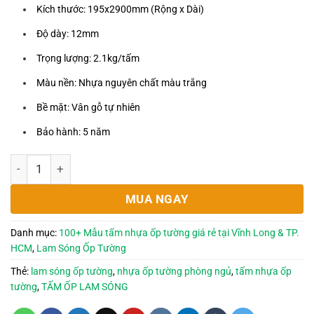
Kích thước: 195x2900mm (Rộng x Dài)
là:
tại
95,000₫.
là:
Độ dày: 12mm
76,000₫.
Trọng lượng: 2.1kg/tấm
Màu nền: Nhựa nguyên chất màu trắng
Bề mặt: Vân gỗ tự nhiên
Bảo hành: 5 năm
Tấm nhựa ốp tường phòng ngủ đẹp, bền, giá tốt - A038 số l
MUA NGAY
Danh mục:
100+ Mẫu tấm nhựa ốp tường giá rẻ tại Vĩnh Long & TP.
HCM
,
Lam Sóng Ốp Tường
Thẻ:
lam sóng ốp tường
,
nhựa ốp tường phòng ngủ
,
tấm nhựa ốp
tường
,
TẤM ỐP LAM SÓNG