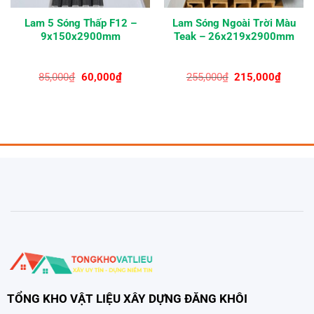
Lam 5 Sóng Thấp F12 –
Lam Sóng Ngoài Trời Màu
9x150x2900mm
Teak – 26x219x2900mm
Giá
Giá
Giá
Giá
85,000
₫
60,000
₫
255,000
₫
215,000
₫
gốc
hiện
gốc
hiện
là:
tại
là:
tại
85,000₫.
là:
255,000₫.
là:
00₫.
60,000₫.
215,00
TỔNG KHO VẬT LIỆU XÂY DỰNG ĐĂNG KHÔI