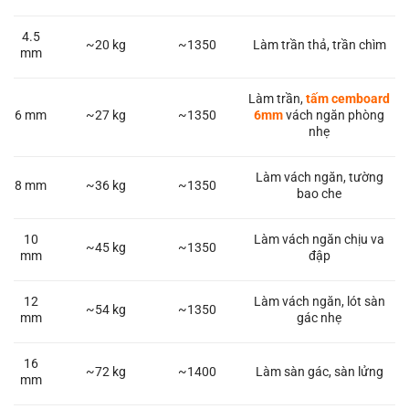
4.5
~20 kg
~1350
Làm trần thả, trần chìm
mm
Làm trần,
tấm cemboard
6 mm
~27 kg
~1350
6mm
vách ngăn phòng
nhẹ
Làm vách ngăn, tường
8 mm
~36 kg
~1350
bao che
10
Làm vách ngăn chịu va
~45 kg
~1350
mm
đập
12
Làm vách ngăn, lót sàn
~54 kg
~1350
mm
gác nhẹ
16
~72 kg
~1400
Làm sàn gác, sàn lửng
mm