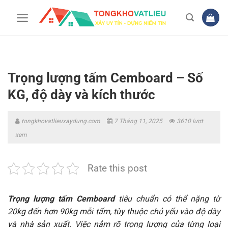
Bỏ
qua
nội
dung
Trọng lượng tấm Cemboard – Số
KG, độ dày và kích thước
tongkhovatlieuxaydung.com
7 Tháng 11, 2025
3610 lượt
xem
Rate this post
Trọng lượng tấm Cemboard
tiêu chuẩn có thể nặng từ
20kg đến hơn 90kg mỗi tấm, tùy thuộc chủ yếu vào độ dày
và nhà sản xuất. Việc nắm rõ trọng lượng của từng loại