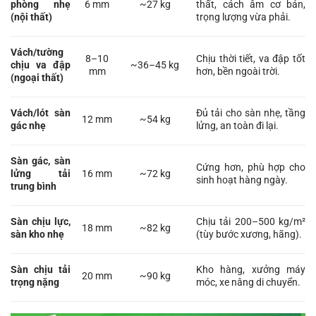
phòng nhẹ
6 mm
~27 kg
thất, cách âm cơ bản,
(nội thất)
trọng lượng vừa phải.
Vách/tường
8–10
Chịu thời tiết, va đập tốt
chịu va đập
~36–45 kg
mm
hơn, bền ngoài trời.
(ngoại thất)
Vách/lót sàn
Đủ tải cho sàn nhẹ, tầng
12 mm
~54 kg
gác nhẹ
lửng, an toàn đi lại.
Sàn gác, sàn
Cứng hơn, phù hợp cho
lửng tải
16 mm
~72 kg
sinh hoạt hàng ngày.
trung bình
Sàn chịu lực,
Chịu tải 200–500 kg/m²
18 mm
~82 kg
sàn kho nhẹ
(tùy bước xương, hãng).
Sàn chịu tải
Kho hàng, xưởng máy
20 mm
~90 kg
trọng nặng
móc, xe nâng di chuyển.