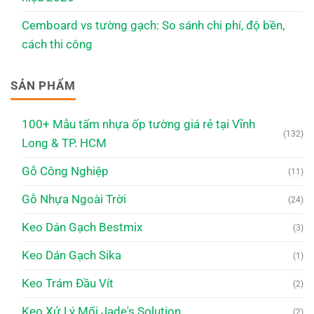
Cemboard vs tường gạch: So sánh chi phí, độ bền,
cách thi công
SẢN PHẨM
100+ Mẫu tấm nhựa ốp tường giá rẻ tại Vĩnh
(132)
Long & TP. HCM
Gỗ Công Nghiệp
(11)
Gỗ Nhựa Ngoài Trời
(24)
Keo Dán Gạch Bestmix
(3)
Keo Dán Gạch Sika
(1)
Keo Trám Đầu Vít
(2)
Keo Xử Lý Mối Jade's Solution
(2)