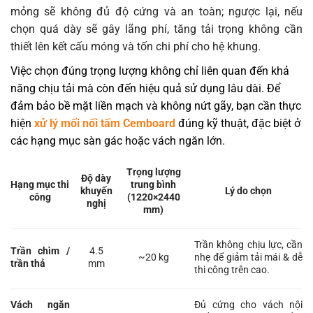
mỏng sẽ không đủ độ cứng và an toàn; ngược lại, nếu
chọn quá dày sẽ gây lãng phí, tăng tải trọng không cần
thiết lên kết cấu móng và tốn chi phí cho hệ khung.
Việc chọn đúng trọng lượng không chỉ liên quan đến khả
năng chịu tải mà còn đến hiệu quả sử dụng lâu dài. Để
đảm bảo bề mặt liền mạch và không nứt gãy, bạn cần thực
hiện
xử lý mối nối tấm Cemboard
đúng kỹ thuật, đặc biệt ở
các hạng mục sàn gác hoặc vách ngăn lớn.
Trọng lượng
Độ dày
Hạng mục thi
trung bình
khuyến
Lý do chọn
công
(1220×2440
nghị
mm)
Trần không chịu lực, cần
Trần chìm /
4.5
~20 kg
nhẹ để giảm tải mái & dễ
trần thả
mm
thi công trên cao.
Vách ngăn
Đủ cứng cho vách nội