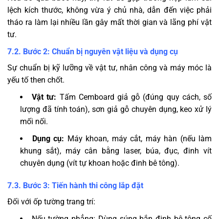
lệch kích thước, không vừa ý chủ nhà, dẫn đến việc phải
tháo ra làm lại nhiều lần gây mất thời gian và lãng phí vật
tư.
7.2. Bước 2: Chuẩn bị nguyên vật liệu và dụng cụ
Sự chuẩn bị kỹ lưỡng về vật tư, nhân công và máy móc là
yếu tố then chốt.
Vật tư:
Tấm Cemboard giả gỗ (đúng quy cách, số
lượng đã tính toán), sơn giả gỗ chuyên dụng, keo xử lý
mối nối.
Dụng cụ:
Máy khoan, máy cắt, máy hàn (nếu làm
khung sắt), máy cân bằng laser, búa, đục, đinh vít
chuyên dụng (vít tự khoan hoặc đinh bê tông).
7.3. Bước 3: Tiến hành thi công lắp đặt
Đối với ốp tường trang trí:
Nếu tường phẳng: Dùng súng bắn đinh bê tông cố