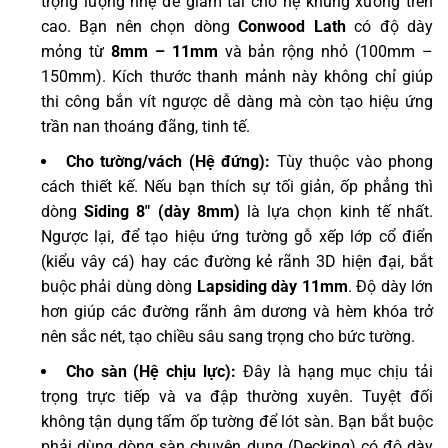
trọng lượng nhẹ để giảm tải cho hệ khung xương trên
cao. Bạn nên chọn dòng
Conwood Lath
có độ dày
mỏng từ
8mm – 11mm
và bản rộng nhỏ (100mm –
150mm). Kích thước thanh mảnh này không chỉ giúp
thi công bắn vít ngược dễ dàng mà còn tạo hiệu ứng
trần nan thoáng đãng, tinh tế.
Cho tường/vách (Hệ đứng):
Tùy thuộc vào phong
cách thiết kế. Nếu bạn thích sự tối giản, ốp phẳng thì
dòng
Siding 8″ (dày 8mm)
là lựa chọn kinh tế nhất.
Ngược lại, để tạo hiệu ứng tường gỗ xếp lớp cổ điển
(kiểu vây cá) hay các đường kẻ rãnh 3D hiện đại, bắt
buộc phải dùng dòng
Lapsiding dày 11mm
. Độ dày lớn
hơn giúp các đường rãnh âm dương và hèm khóa trở
nên sắc nét, tạo chiều sâu sang trọng cho bức tường.
Cho sàn (Hệ chịu lực):
Đây là hạng mục chịu tải
trọng trực tiếp và va đập thường xuyên. Tuyệt đối
không tận dụng tấm ốp tường để lót sàn. Bạn bắt buộc
phải dùng dòng sàn chuyên dụng (Decking) có độ dày