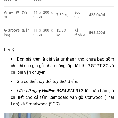
Array W
(Vân
11 x 200 x
Sọc
7.30 kg
425.040đ
3D)
3050
3D
V-Groove
(Bản
11 x 300 x
12.83
Kẻ
598.290đ
lớn)
3050
kg
rãnh V
Lưu ý:
Đơn giá trên là giá vật tư thanh thô, chưa bao gồm
chi phí sơn giả gỗ, nhân công lắp đặt, thuế GTGT 8% và
chi phí vận chuyển.
Giá có thể thay đổi tùy thời điểm.
Liên hệ ngay
Hotline 0934 313 319
để nhận báo giá
chi tiết cho cả tấm Cemboard vân gỗ Conwood (Thái
Lan) và Smartwood (SCG).