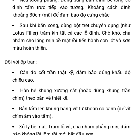
định tấm trực tiếp vào tường. Khoảng cách đinh
khoảng 30cm/mũi để đảm bảo độ cứng chắc.
Sau khi bắn xong, dùng bột trét chuyên dụng (như
Lotus Filler) trám kín tất cả các lỗ đinh. Chờ khô, chà
nhám cho láng mịn bề mặt rồi tiến hành sơn lót và sơn
màu hoàn thiện.
Đối với ốp trần:
Cân đo cốt trần thật kỹ, đảm bảo đúng khẩu độ
chiều cao.
Hàn hệ khung xương sắt (hoặc dùng khung trần
chìm) theo bản vẽ thiết kế.
Bắn tấm lên khung bằng vít tự khoan có cánh (để vít
chìm âm vào tấm).
Xử lý bề mặt: Trám lỗ vít, chà nhám phẳng mịn, đảm
bảo không lồi lõm rồi mới bắt đầu sơn.