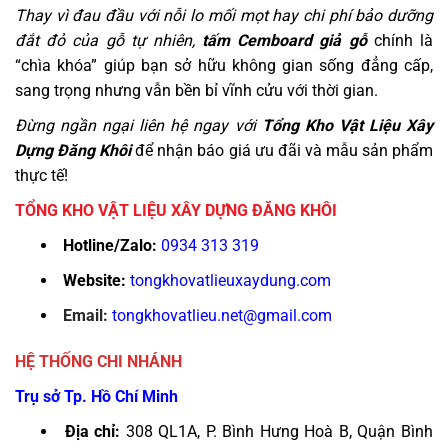
Thay vì đau đầu với nỗi lo mối mọt hay chi phí bảo dưỡng
đắt đỏ của gỗ tự nhiên,
tấm Cemboard giả gỗ
chính là
“chìa khóa” giúp bạn sở hữu không gian sống đẳng cấp,
sang trọng nhưng vẫn bền bỉ vĩnh cửu với thời gian.
Đừng ngần ngại liên hệ ngay với
Tổng Kho Vật Liệu Xây
Dựng Đăng Khôi
để nhận báo giá ưu đãi và mẫu sản phẩm
thực tế!
TỔNG KHO VẬT LIỆU XÂY DỰNG ĐĂNG KHÔI
Hotline/Zalo:
0934 313 319
Website:
tongkhovatlieuxaydung.com
Email:
tongkhovatlieu.net@gmail.com
HỆ THỐNG CHI NHÁNH
Trụ sở Tp. Hồ Chí Minh
Địa chỉ:
308 QL1A, P. Bình Hưng Hoà B, Quận Bình