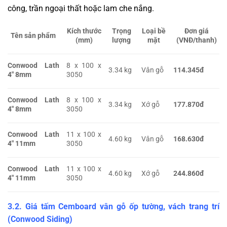
công, trần ngoại thất hoặc lam che nắng.
Kích thước
Trọng
Loại bề
Đơn giá
Tên sản phẩm
(mm)
lượng
mặt
(VNĐ/thanh)
Conwood Lath
8 x 100 x
3.34 kg
Vân gỗ
114.345đ
4″ 8mm
3050
Conwood Lath
8 x 100 x
3.34 kg
Xớ gỗ
177.870đ
4″ 8mm
3050
Conwood Lath
11 x 100 x
4.60 kg
Vân gỗ
168.630đ
4″ 11mm
3050
Conwood Lath
11 x 100 x
4.60 kg
Xớ gỗ
244.860đ
4″ 11mm
3050
3.2. Giá tấm Cemboard vân gỗ ốp tường, vách trang trí
(Conwood Siding)