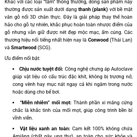
Khác với các loại “tấm” thông thường, dòng sản phẩm này
thường được sản xuất dưới dạng
thanh (plank)
với bề mặt
vân gỗ nổi 3D chân thực. Đây là giải pháp thay thế hoàn
hảo cho gỗ tự nhiên, khắc phục hoàn toàn nhược điểm của
gỗ nhưng vẫn giữ được nét đẹp mộc mạc, ấm cúng. Các
thương hiệu nổi tiếng nhất hiện nay là
Conwood
(Thái Lan)
và
Smartwood
(SCG).
Ưu điểm nổi bật:
Chịu nước tuyệt đối:
Công nghệ chưng áp Autoclave
giúp vật liệu có cấu trúc đặc khít, không bị trương nở,
cong vênh hay mục nát ngay cả khi ngâm trong nước
hoặc dùng cho bể bơi.
“Miễn nhiễm” mối mọt:
Thành phần xi măng cứng
chắc là khắc tinh của mối mọt, giúp công trình bền bỉ
vĩnh viễn.
Vật liệu xanh an toàn:
Cam kết 100% không chứa
Amiăng (chất gây ung thư), an toàn cho sức khỏe và