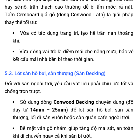
hay sê-nô, trần thạch cao thường dễ bị ẩm mốc, rã nát.
Tấm Cemboard giả gỗ (dòng Conwood Lath) là giải pháp
thay thế tối ưu:
Vừa có tác dụng trang trí, tạo hệ trần nan thoáng
khí.
Vừa đóng vai trò là diềm mái che nắng mưa, bảo vệ
kết cấu mái nhà bền bỉ theo thời gian.
5.3. Lót sàn hồ bơi, sân thượng (Sàn Decking)
Đối với sàn ngoài trời, yêu cầu vật liệu phải chịu lực tốt và
chống trơn trượt.
Sử dụng dòng
Conwood Decking
chuyên dụng (độ
dày từ
14mm – 25mm
) để lót sàn hồ bơi, sàn sân
thượng, lối đi sân vườn hoặc sàn quán cafe ngoài trời.
Bề mặt vân gỗ nhám giúp tăng độ ma sát, an toàn
khi di chuyển ngay cả khi sàn bị ướt.