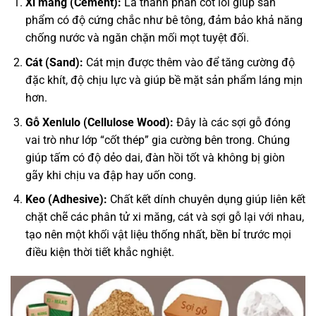
Xi măng (Cement):
Là thành phần cốt lõi giúp sản
phẩm có độ cứng chắc như bê tông, đảm bảo khả năng
chống nước và ngăn chặn mối mọt tuyệt đối.
Cát (Sand):
Cát mịn được thêm vào để tăng cường độ
đặc khít, độ chịu lực và giúp bề mặt sản phẩm láng mịn
hơn.
Gỗ Xenlulo (Cellulose Wood):
Đây là các sợi gỗ đóng
vai trò như lớp “cốt thép” gia cường bên trong. Chúng
giúp tấm có độ dẻo dai, đàn hồi tốt và không bị giòn
gãy khi chịu va đập hay uốn cong.
Keo (Adhesive):
Chất kết dính chuyên dụng giúp liên kết
chặt chẽ các phân tử xi măng, cát và sợi gỗ lại với nhau,
tạo nên một khối vật liệu thống nhất, bền bỉ trước mọi
điều kiện thời tiết khắc nghiệt.