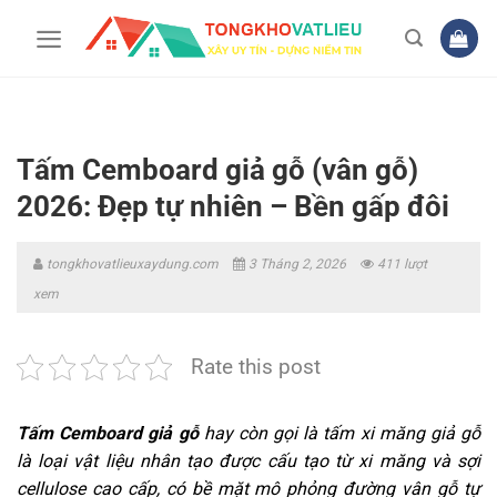
Bỏ
qua
nội
dung
Tấm Cemboard giả gỗ (vân gỗ)
2026: Đẹp tự nhiên – Bền gấp đôi
tongkhovatlieuxaydung.com
3 Tháng 2, 2026
411 lượt
xem
Rate this post
Tấm Cemboard giả gỗ
hay còn gọi là tấm xi măng giả gỗ
là loại vật liệu nhân tạo được cấu tạo từ xi măng và sợi
cellulose cao cấp, có bề mặt mô phỏng đường vân gỗ tự