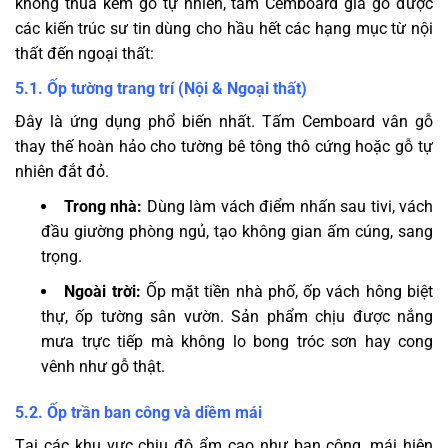
không thua kém gỗ tự nhiên, tấm Cemboard giả gỗ được
các kiến trúc sư tin dùng cho hầu hết các hạng mục từ nội
thất đến ngoại thất:
5.1. Ốp tường trang trí (Nội & Ngoại thất)
Đây là ứng dụng phổ biến nhất. Tấm Cemboard vân gỗ
thay thế hoàn hảo cho tường bê tông thô cứng hoặc gỗ tự
nhiên đắt đỏ.
Trong nhà:
Dùng làm vách điểm nhấn sau tivi, vách
đầu giường phòng ngủ, tạo không gian ấm cúng, sang
trọng.
Ngoài trời:
Ốp mặt tiền nhà phố, ốp vách hông biệt
thự, ốp tường sân vườn. Sản phẩm chịu được nắng
mưa trực tiếp mà không lo bong tróc sơn hay cong
vênh như gỗ thật.
5.2. Ốp trần ban công và diềm mái
Tại các khu vực chịu độ ẩm cao như ban công, mái hiên