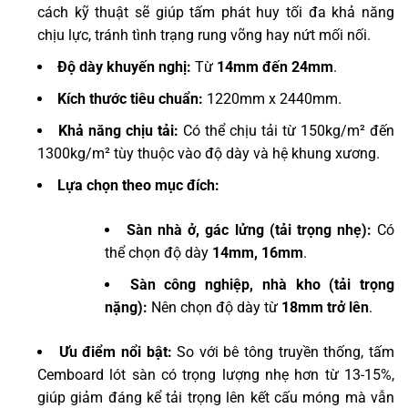
cách kỹ thuật sẽ giúp tấm phát huy tối đa khả năng
chịu lực, tránh tình trạng rung võng hay nứt mối nối.
Độ dày khuyến nghị:
Từ
14mm đến 24mm
.
Kích thước tiêu chuẩn:
1220mm x 2440mm.
Khả năng chịu tải:
Có thể chịu tải từ 150kg/m² đến
1300kg/m² tùy thuộc vào độ dày và hệ khung xương.
Lựa chọn theo mục đích:
Sàn nhà ở, gác lửng (tải trọng nhẹ):
Có
thể chọn độ dày
14mm, 16mm
.
Sàn công nghiệp, nhà kho (tải trọng
nặng):
Nên chọn độ dày từ
18mm trở lên
.
Ưu điểm nổi bật:
So với bê tông truyền thống, tấm
Cemboard lót sàn có trọng lượng nhẹ hơn từ 13-15%,
giúp giảm đáng kể tải trọng lên kết cấu móng mà vẫn