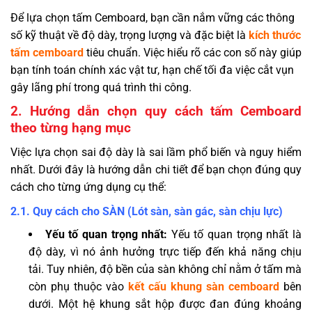
Để lựa chọn tấm Cemboard,
bạn cần nắm vững các thông
số kỹ thuật về độ dày,
trọng lượng và đặc biệt là
kích thước
tấm cemboard
tiêu chuẩn.
Việc hiểu rõ các con số này giúp
bạn tính toán chính xác vật tư,
hạn chế tối đa việc cắt vụn
gây lãng phí trong quá trình thi công.
2. Hướng dẫn chọn quy cách tấm Cemboard
theo từng hạng mục
Việc lựa chọn sai độ dày là sai lầm phổ biến và nguy hiểm
nhất. Dưới đây là hướng dẫn chi tiết để bạn chọn đúng quy
cách cho từng ứng dụng cụ thể:
2.1. Quy cách cho SÀN (Lót sàn, sàn gác, sàn chịu lực)
Yếu tố quan trọng nhất:
Yếu tố quan trọng nhất là
độ dày, vì nó ảnh hưởng trực tiếp đến khả năng chịu
tải. Tuy nhiên, độ bền của sàn không chỉ nằm ở tấm mà
còn phụ thuộc vào
kết cấu khung sàn cemboard
bên
dưới. Một hệ khung sắt hộp được đan đúng khoảng