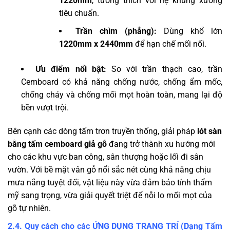
1220mm
, tương thích với hệ khung xương
tiêu chuẩn.
Trần chìm (phẳng):
Dùng khổ lớn
1220mm x 2440mm
để hạn chế mối nối.
Ưu điểm nổi bật:
So với trần thạch cao, trần
Cemboard có khả năng chống nước, chống ẩm mốc,
chống cháy và chống mối mọt hoàn toàn, mang lại độ
bền vượt trội.
Bên cạnh các dòng tấm trơn truyền thống, giải pháp
lót sàn
bằng tấm cemboard giả gỗ
đang trở thành xu hướng mới
cho các khu vực ban công, sân thượng hoặc lối đi sân
vườn. Với bề mặt vân gỗ nổi sắc nét cùng khả năng chịu
mưa nắng tuyệt đối, vật liệu này vừa đảm bảo tính thẩm
mỹ sang trọng, vừa giải quyết triệt để nỗi lo mối mọt của
gỗ tự nhiên.
2.4. Quy cách cho các ỨNG DỤNG TRANG TRÍ (Dạng Tấm