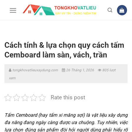
Bỏ
qua
nội
dung
Cách tính & lựa chọn quy cách tấm
Cemboard làm sàn, vách, trần
tongkhovatlieuxaydung.com
26 Tháng 1, 2026
805 lượt
xem
Rate this post
Tấm Cemboard (hay tấm xi măng sợi) là vật liệu xây dựng
đa năng đang ngày càng được ưa chuộng. Tuy nhiên, việc
lựa chọn đúng sản phẩm đòi hỏi người dùng phải hiểu rõ