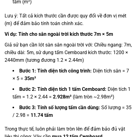
tấm (m²)
Lưu ý: Tất cả kích thước cần được quy đổi về đơn vị mét
(m) để đảm bảo tính toán chính xác.
Ví dụ: Tính cho sân ngoài trời kích thước 7m × 5m
Giả sử bạn cần lót sàn sân ngoài trời với:
Chiều ngang: 7m,
c
hiều dài: 5m, s
ử dụng tấm Cemboard kích thước: 1200 ×
2440mm (tương đương 1.2 × 2.44m)
Bước 1: Tính diện tích công trình:
Diện tích sân = 7
× 5 =
35m²
Bước 2: Tính diện tích 1 tấm Cemboard:
Diện tích 1
tấm = 1.2 × 2.44 =
2.928m²
(làm tròn ~2.98m²)
Bước 3: Tính số lượng tấm cần dùng:
Số lượng = 35
/ 2.98 =
11.74 tấm
Trong thực tế, luôn phải làm tròn lên để đảm bảo đủ vật
liệu thi công: Vậy cần
mua 12 tấm Cemboard