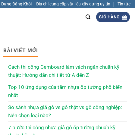
Dựng Đăng Khôi – Địa chỉ cung cấp vật liệu xây dựng uy tín
Tin tức
GIỎ HÀNG
BÀI VIẾT MỚI
Cách thi công Cemboard làm vách ngăn chuẩn kỹ
thuật: Hướng dẫn chi tiết từ A đến Z
Top 10 ứng dụng của tấm nhựa ốp tường phổ biến
nhất
So sánh nhựa giả gỗ vs gỗ thật vs gỗ công nghiệp:
Nên chọn loại nào?
7 bước thi công nhựa giả gỗ ốp tường chuẩn kỹ