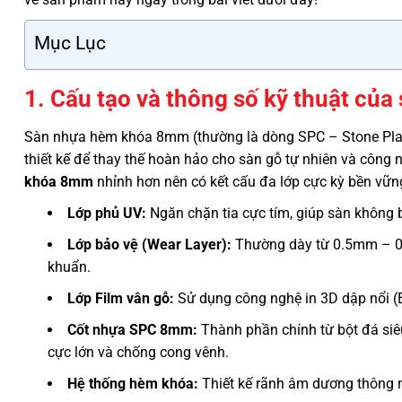
Mục Lục
1. Cấu tạo và thông số kỹ thuật c
Sàn nhựa hèm khóa 8mm (thường là dòng SPC – Stone Plast
thiết kế để thay thế hoàn hảo cho sàn gỗ tự nhiên và côn
khóa 8mm
nhỉnh hơn nên có kết cấu đa lớp cực kỳ bền vữn
Lớp phủ UV:
Ngăn chặn tia cực tím, giúp sàn không b
Lớp bảo vệ (Wear Layer):
Thường dày từ 0.5mm – 0.
khuẩn.
Lớp Film vân gỗ:
Sử dụng công nghệ in 3D dập nổi (E
Cốt nhựa SPC 8mm:
Thành phần chính từ bột đá siê
cực lớn và chống cong vênh.
Hệ thống hèm khóa:
Thiết kế rãnh âm dương thông m