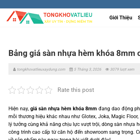
Bỏ
qua
Giới Thiệu
nội
dung
Bảng giá sàn nhựa hèm khóa 8mm 
tongkhovatlieuxaydung.com
5 Tháng 3, 2026
3079 lượt xem
Rate this post
Hiện nay,
giá sàn nhựa hèm khóa 8mm
đang dao động ph
mỗi thương hiệu khác nhau như Glotex, Joka, Magic Floor
lý tưởng cùng khả năng chịu lực vượt trội, dòng sàn nhự
công trình cao cấp từ căn hộ đến showroom sang trọng. 
về sản phẩm này ngay trong bài viết dưới đây!