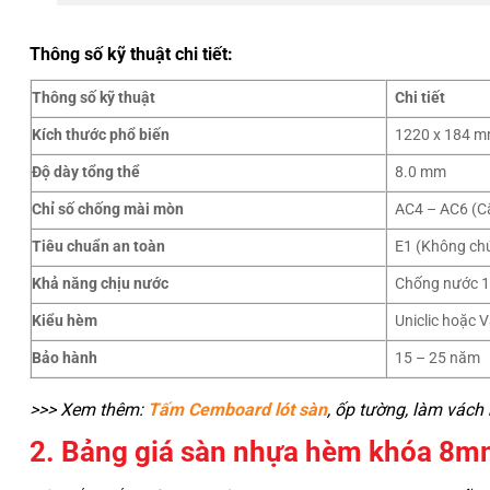
Thông số kỹ thuật chi tiết:
Thông số kỹ thuật
Chi tiết
Kích thước phổ biến
1220 x 184 m
Độ dày tổng thể
8.0 mm
Chỉ số chống mài mòn
AC4 – AC6 (C
Tiêu chuẩn an toàn
E1 (Không ch
Khả năng chịu nước
Chống nước 
Kiểu hèm
Uniclic hoặc V
Bảo hành
15 – 25 năm
>>> Xem thêm:
Tấm Cemboard lót sàn
, ốp tường, làm vách
2. Bảng giá sàn nhựa hèm khóa 8mm