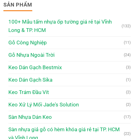
SẢN PHẨM
100+ Mẫu tấm nhựa ốp tường giá rẻ tại Vĩnh
(132)
Long & TP. HCM
Gỗ Công Nghiệp
(11)
Gỗ Nhựa Ngoài Trời
(24)
Keo Dán Gạch Bestmix
(3)
Keo Dán Gạch Sika
(1)
Keo Trám Đầu Vít
(2)
Keo Xử Lý Mối Jade's Solution
(2)
Sàn Nhựa Dán Keo
(17)
Sàn nhựa giả gỗ có hèm khóa giá rẻ tại TP. HCM
(22)
và Vĩnh Long