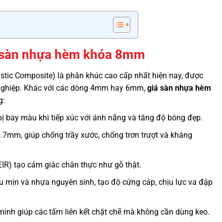
ủa sàn nhựa hèm khóa 8mm
ic Composite) là phân khúc cao cấp nhất hiện nay, được
g nghiệp. Khác với các dòng 4mm hay 6mm,
giá sàn nhựa hèm
g:
ị bay màu khi tiếp xúc với ánh nắng và tăng độ bóng đẹp.
7mm, giúp chống trầy xước, chống trơn trượt và kháng
IR) tạo cảm giác chân thực như gỗ thật.
u mịn và nhựa nguyên sinh, tạo độ cứng cáp, chịu lực va đập
inh giúp các tấm liên kết chặt chẽ mà không cần dùng keo.