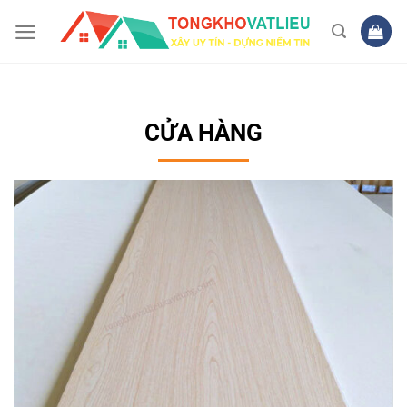
Bỏ
qua
nội
dung
CỬA HÀNG