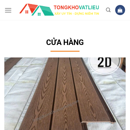
Bỏ
qua
nội
dung
CỬA HÀNG