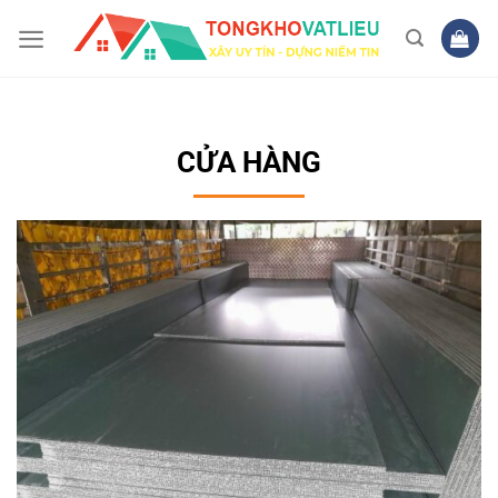
Bỏ
qua
nội
dung
CỬA HÀNG