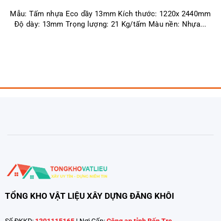
Mẫu: Tấm nhựa Eco dầy 13mm Kích thước: 1220x 2440mm
Độ dày: 13mm Trọng lượng: 21 Kg/tấm Màu nền: Nhựa...
TỔNG KHO VẬT LIỆU XÂY DỰNG ĐĂNG KHÔI
Số ĐKKD:
1301115165
|
Nơi Cấp:
Công an tỉnh Bến Tre