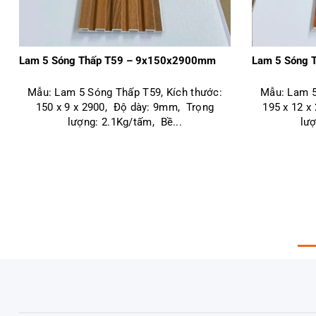
Lam 5 Sóng Thấp T59 – 9x150x2900mm
Lam 5 Sóng 
Mẫu: Lam 5 Sóng Thấp T59, Kích thước:
Mẫu: Lam 5
150 x 9 x 2900, Độ dày: 9mm, Trọng
195 x 12 x
lượng: 2.1Kg/tấm, Bề...
lượ