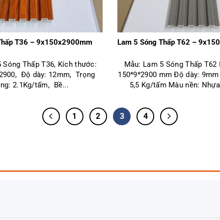
Thấp T36 – 9x150x2900mm
Lam 5 Sóng Thấp T62 – 9x1
 Sóng Thấp T36, Kích thước:
Mẫu: Lam 5 Sóng Thấp T62 
 2900, Độ dày: 12mm, Trọng
150*9*2900 mm Độ dày: 9mm 
ng: 2.1Kg/tấm, Bề...
5,5 Kg/tấm Màu nền: Nhựa 
1
2
3
4