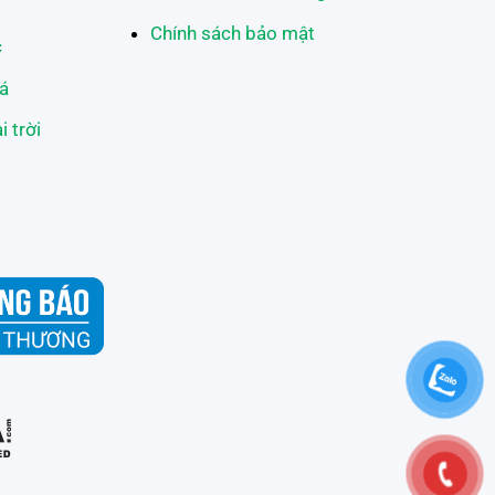
Chính sách bảo mật
c
á
 trời