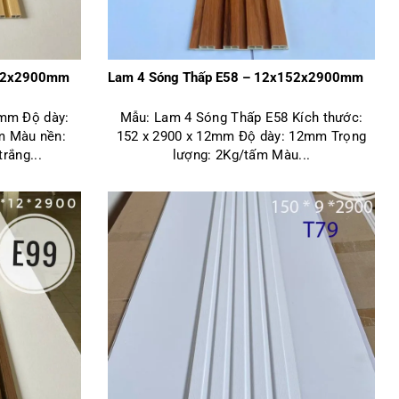
152x2900mm
Lam 4 Sóng Thấp E58 – 12x152x2900mm
2mm Độ dày:
Mẫu: Lam 4 Sóng Thấp E58 Kích thước:
m Màu nền:
152 x 2900 x 12mm Độ dày: 12mm Trọng
rắng...
lượng: 2Kg/tấm Màu...