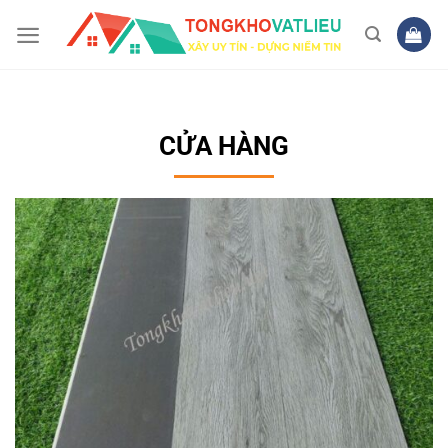
Bỏ
qua
nội
dung
CỬA HÀNG