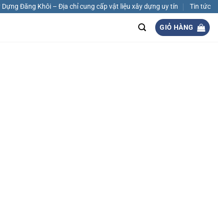
Dựng Đăng Khôi – Địa chỉ cung cấp vật liệu xây dựng uy tín
Tin tức
GIỎ HÀNG