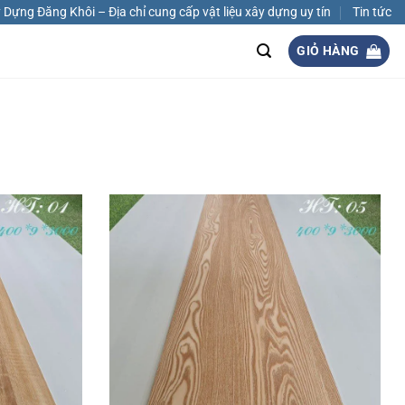
Dựng Đăng Khôi – Địa chỉ cung cấp vật liệu xây dựng uy tín
Tin tức
GIỎ HÀNG