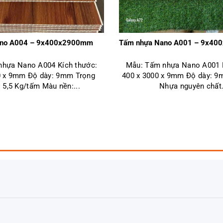
ano A004 – 9x400x2900mm
Tấm nhựa Nano A001 – 9x40
nhựa Nano A004 Kích thước:
Mẫu: Tấm nhựa Nano A001 K
0 x 9mm Độ dày: 9mm Trọng
400 x 3000 x 9mm Độ dày: 9
 5,5 Kg/tấm Màu nền:...
Nhựa nguyên chất.