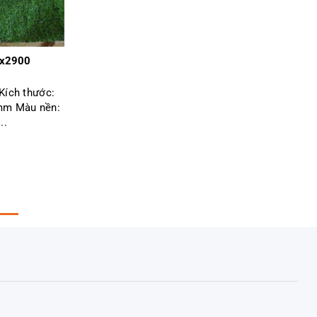
0x2900
ích thước:
mm Màu nền:
..