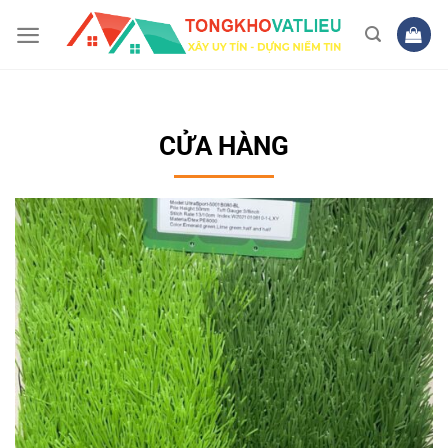
Bỏ
qua
nội
dung
CỬA HÀNG