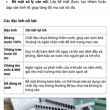
Bề mặt xử lý vân nổi:
Lớp bề mặt được tạo nhám hoặc
dập vân tinh tế, giúp tăng độ ma sát tối đa.
Các đặc tính nổi bật:
Đặc tính
Chi tiết lợi ích
Kháng
Chất liệu nhựa không thấm nước, giúp sàn luôn khô
nước 100%
thoáng và ngăn chặn triệt để tình trạng mục nát.
Chống trơn
Duy trì độ bám dính tốt ngay cả khi sàn dính đầy xà
trượt tối
phòng, đảm bảo an toàn cho người già và trẻ nhỏ.
ưu
Chống ẩm
Ngăn ngừa sự phát triển của vi khuẩn và nấm mốc,
mốc & Mối
giữ cho môi trường nhà tắm luôn sạch sẽ.
mọt
Bề mặt không bám bẩn, có thể thoải mái sử dụng các
Dễ dàng vệ
chất tẩy rửa thông thường để lau chùi mà không lo
sinh
hỏng sàn.