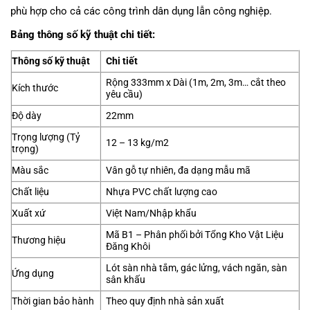
phù hợp cho cả các công trình dân dụng lẫn công nghiệp.
Bảng thông số kỹ thuật chi tiết:
Thông số kỹ thuật
Chi tiết
Rộng 333mm x Dài (1m, 2m, 3m… cắt theo
Kích thước
yêu cầu)
Độ dày
22mm
Trọng lượng (Tỷ
12 – 13 kg/m2
trọng)
Màu sắc
Vân gỗ tự nhiên, đa dạng mẫu mã
Chất liệu
Nhựa PVC chất lượng cao
Xuất xứ
Việt Nam/Nhập khẩu
Mã B1 – Phân phối bởi Tổng Kho Vật Liệu
Thương hiệu
Đăng Khôi
Lót sàn nhà tắm, gác lửng, vách ngăn, sàn
Ứng dụng
sân khấu
Thời gian bảo hành
Theo quy định nhà sản xuất