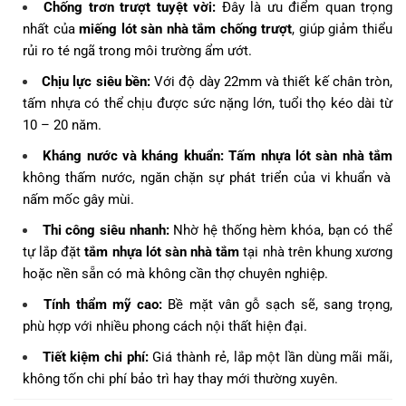
Chống trơn trượt tuyệt vời:
Đây là ưu điểm quan trọng
nhất của
miếng lót sàn nhà tắm chống trượt
, giúp giảm thiểu
rủi ro té ngã trong môi trường ẩm ướt.
Chịu lực siêu bền:
Với độ dày 22mm và thiết kế chân tròn,
tấm nhựa có thể chịu được sức nặng lớn, tuổi thọ kéo dài từ
10 – 20 năm.
Kháng nước và kháng khuẩn:
Tấm nhựa lót sàn nhà tắm
không thấm nước, ngăn chặn sự phát triển của vi khuẩn và
nấm mốc gây mùi.
Thi công siêu nhanh:
Nhờ hệ thống hèm khóa, bạn có thể
tự lắp đặt
tắm nhựa lót sàn nhà tắm
tại nhà trên khung xương
hoặc nền sẵn có mà không cần thợ chuyên nghiệp.
Tính thẩm mỹ cao:
Bề mặt vân gỗ sạch sẽ, sang trọng,
phù hợp với nhiều phong cách nội thất hiện đại.
Tiết kiệm chi phí:
Giá thành rẻ, lắp một lần dùng mãi mãi,
không tốn chi phí bảo trì hay thay mới thường xuyên.