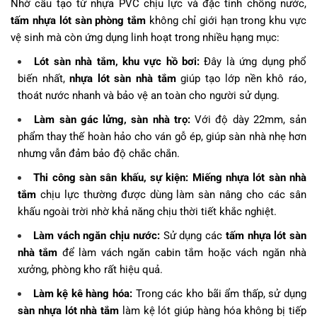
Nhờ cấu tạo từ nhựa PVC chịu lực và đặc tính chống nước,
tấm nhựa lót sàn phòng tắm
không chỉ giới hạn trong khu vực
vệ sinh mà còn ứng dụng linh hoạt trong nhiều hạng mục:
Lót sàn nhà tắm, khu vực hồ bơi:
Đây là ứng dụng phổ
biến nhất,
nhựa lót sàn nhà tắm
giúp tạo lớp nền khô ráo,
thoát nước nhanh và bảo vệ an toàn cho người sử dụng.
Làm sàn gác lửng, sàn nhà trọ:
Với độ dày 22mm, sản
phẩm thay thế hoàn hảo cho ván gỗ ép, giúp sàn nhà nhẹ hơn
nhưng vẫn đảm bảo độ chắc chắn.
Thi công sàn sân khấu, sự kiện:
Miếng nhựa lót sàn nhà
tắm
chịu lực thường được dùng làm sàn nâng cho các sân
khấu ngoài trời nhờ khả năng chịu thời tiết khắc nghiệt.
Làm vách ngăn chịu nước:
Sử dụng các
tấm nhựa lót sàn
nhà tắm
để làm vách ngăn cabin tắm hoặc vách ngăn nhà
xưởng, phòng kho rất hiệu quả.
Làm kệ kê hàng hóa:
Trong các kho bãi ẩm thấp, sử dụng
sàn nhựa lót nhà tắm
làm kệ lót giúp hàng hóa không bị tiếp