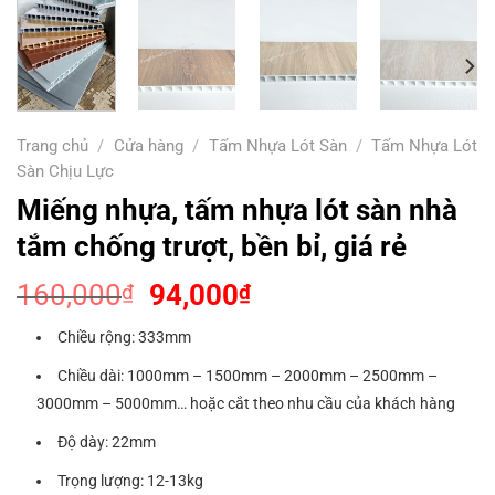
Trang chủ
/
Cửa hàng
/
Tấm Nhựa Lót Sàn
/
Tấm Nhựa Lót
Sàn Chịu Lực
Miếng nhựa, tấm nhựa lót sàn nhà
tắm chống trượt, bền bỉ, giá rẻ
Giá
Giá
160,000
94,000
₫
₫
gốc
hiện
Chiều rộng: 333mm
là:
tại
160,000₫.
là:
Chiều dài: 1000mm – 1500mm – 2000mm – 2500mm –
94,000₫.
3000mm – 5000mm… hoặc cắt theo nhu cầu của khách hàng
Độ dày: 22mm
Trọng lượng: 12-13kg