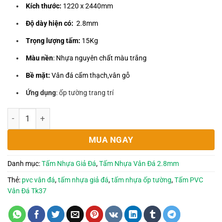
320,000₫.
là:
Kích thước:
1220 x 2440mm
250,000₫.
Độ dày hiện có:
2.8mm
Trọng lượng tấm:
15Kg
Màu nền
: Nhựa nguyên chất màu trắng
Bề mặt:
Vân đá cẩm thạch,vân gỗ
Ứng dụng
: ốp tường trang trí
Tấm Nhựa Giả Đá TK37 - 2.8x1220x2440mm số lượng
MUA NGAY
Danh mục:
Tấm Nhựa Giả Đá
,
Tấm Nhựa Vân Đá 2.8mm
Thẻ:
pvc vân đá
,
tấm nhựa giả đá
,
tấm nhựa ốp tường
,
Tấm PVC
Vân Đá Tk37