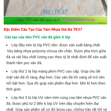
Đặc Điểm Cấu Tạo Của Tấm Nhựa Giả Đá TK37
Cấu tạo của tấm PVC vân đá gồm 4 lớp
Lớp đầu tiên là lớp PVC nền: được sản xuất bằng chất
liệu bằng nhựa polyviny clorua rắn chắc. Được pha trộn giữa
đá và vật liệu chất lượng cao theo tỷ lệ nhất định để sản xuất
thành tấm pvc vân đá
Lớp thứ 2 là lớp màng phim PVC cao cấp. Giúp cho bề
mặt vân đá rõ ràng, đẹp hơn. Các vân đá tối sáng sẽ trở nên
nổi bật hơn. Qua đó giúp sản phẩm đẹp hơn bền bỉ hơn theo
thời gian.
Lớp thứ 3 là lớp UV, nằm trên cùng của tấm nhựa PVC vân
đá. Được phủ từ 2 đến 6 lớp UV trên dây chuyền hiện đại
nhất. Giúp sản phẩm sẽ có độ bóng cao, chống trầy rất tốt và