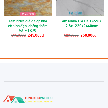
Tấm nhựa giả đá ốp nhà
Tấm Nhựa Giả Đá TK59B
vệ sinh đẹp, chống thấm
– 2.8x1220x2440mm
tốt – TK70
Giá
Giá
Giá
Giá
290,000
₫
245,000
₫
320,000
₫
250,000
₫
gốc
hiện
gốc
hiện
là:
tại
là:
tại
290,000₫.
là:
320,000₫.
là:
00₫.
245,000₫.
250,00