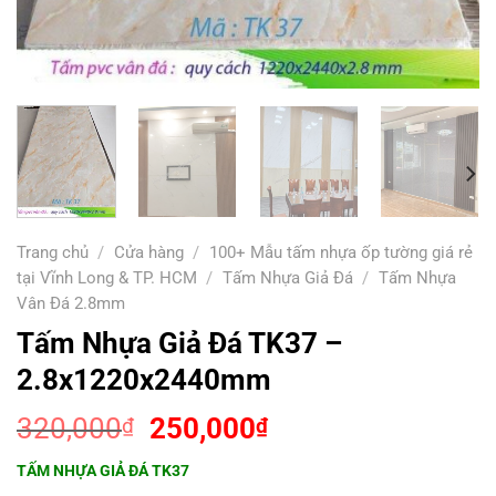
Trang chủ
/
Cửa hàng
/
100+ Mẫu tấm nhựa ốp tường giá rẻ
tại Vĩnh Long & TP. HCM
/
Tấm Nhựa Giả Đá
/
Tấm Nhựa
Vân Đá 2.8mm
Tấm Nhựa Giả Đá TK37 –
2.8x1220x2440mm
Giá
Giá
320,000
250,000
₫
₫
gốc
hiện
TẤM NHỰA GIẢ ĐÁ TK37
là:
tại