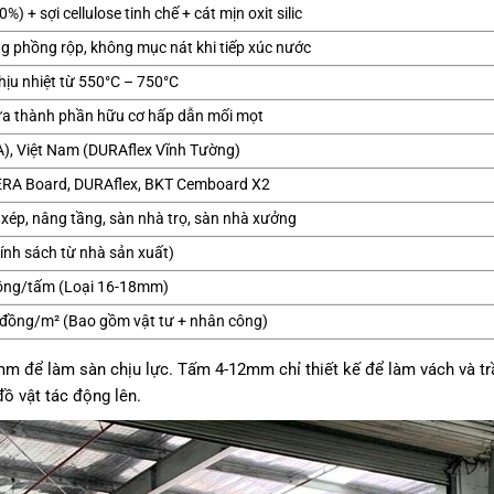
) + sợi cellulose tinh chế + cát mịn oxit silic
ng phồng rộp, không mục nát khi tiếp xúc nước
chịu nhiệt từ 550°C – 750°C
ứa thành phần hữu cơ hấp dẫn mối mọt
), Việt Nam (DURAflex Vĩnh Tường)
RA Board, DURAflex, BKT Cemboard X2
 xép, nâng tầng, sàn nhà trọ, sàn nhà xưởng
ính sách từ nhà sản xuất)
ồng/tấm (Loại 16-18mm)
đồng/m² (Bao gồm vật tư + nhân công)
 để làm sàn chịu lực. Tấm 4-12mm chỉ thiết kế để làm vách và tr
ồ vật tác động lên.