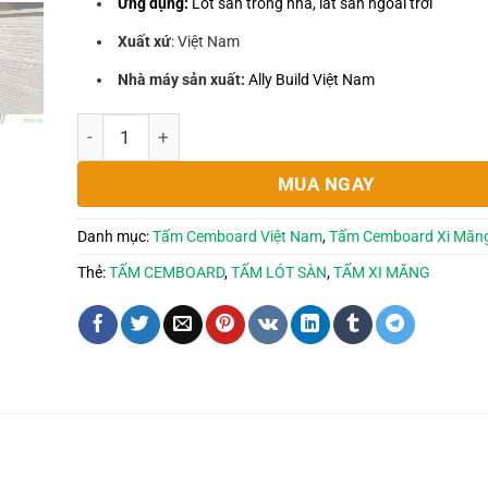
Ứng dụng:
Lót sàn trong nhà, lát sàn ngoài trời
Xuất xứ
: Việt Nam
Nhà máy sản xuất:
Ally Build Việt Nam
Tấm Cemboard lót sàn - Giải pháp bền, nhẹ, tiết kiệm
MUA NGAY
Danh mục:
Tấm Cemboard Việt Nam
,
Tấm Cemboard Xi Măn
Thẻ:
TẤM CEMBOARD
,
TẤM LÓT SÀN
,
TẤM XI MĂNG