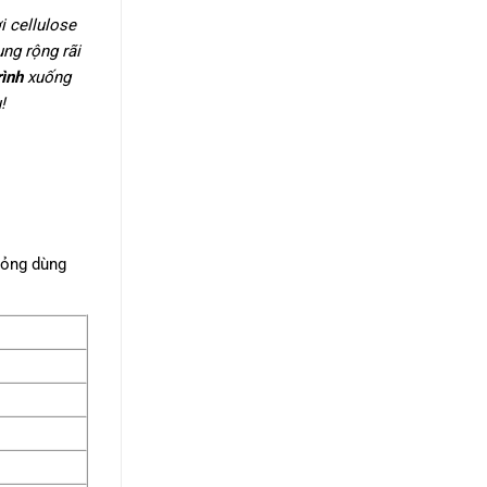
i cellulose
ng rộng rãi
rình
xuống
!
ỏng dùng