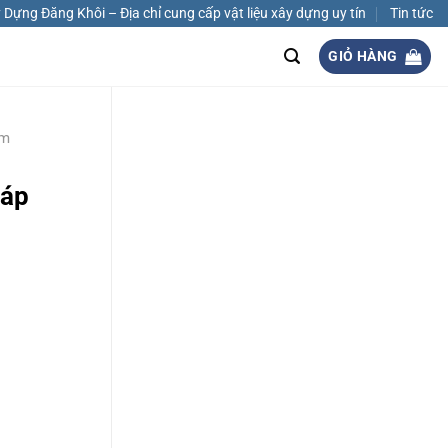
Dựng Đăng Khôi – Địa chỉ cung cấp vật liệu xây dựng uy tín
Tin tức
GIỎ HÀNG
m
háp