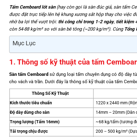
Tấm Cemboard lót sàn
(hay còn gọi là sàn đúc giả, sàn tấm Ce
được đặt trực tiếp lên hệ khung xương sắt hộp thay cho việc 
nhờ ba lợi thế vượt trội:
thi công chỉ trong 1-2 ngày
,
tiết kiệm 
còn 54-88 kg/m² so với sàn bê tông (~200 kg/m²). Cùng
Tổng 
Mục Lục
1. Thông số kỹ thuật của tấm Cemboar
Sàn tấm Cemboard
sử dụng loại tấm chuyên dụng có độ dày t
cho vách và trần. Dưới đây là thông số kỹ thuật của tấm Cemboa
Thông Số Kỹ Thuật
Kích thước tiêu chuẩn
1220 x 2440 mm (Rộn
Độ dày dùng cho sàn
14mm – 20mm (Dân dụ
Trọng lượng (Tấm 16mm)
~68 kg/tấm (tương đ
Tải trọng chịu được
200 – 500 kg/m² (Dự