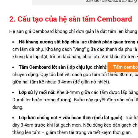
Sàn tấm Cemboard sử dụng l
2. Cấu tạo của hệ sàn tấm Cemboard
Hệ sàn giả Cemboard không chỉ đơn giản là đặt tấm lên khung 
Hệ khung xương sắt hộp chịu lực (thành phần quan trọng n
cm làm đà phụ. Khoảng cách “vàng” giữa các thanh đà phụ l
khung khi lắp đặt, tối ưu khả năng chịu lực. Với khẩu độ trên
Tấm Cemboard lót sàn (lớp chịu lực chính):
Tấm cembo
chuyên dụng. Quy tắc bắt vít: cách góc tấm tối thiểu 30mm,
giữa hai tấm kề nhau: 3-4mm (để giãn nở nhiệt).
Lớp xử lý mối nối:
Khe 3-4mm giữa các tấm được lấp bằng b
Durafiller hoặc tương đương). Bước này quyết định sàn của 
dụng.
Lớp lưới chống nứt + vữa hoàn thiện (nếu lát gạch):
Trải lư
dày 3-4cm trước khi lát gạch men. Nếu dùng keo dán gạch ch
thẳng lên tấm – giảm thêm tải trọng và tiết kiệm thời gian.