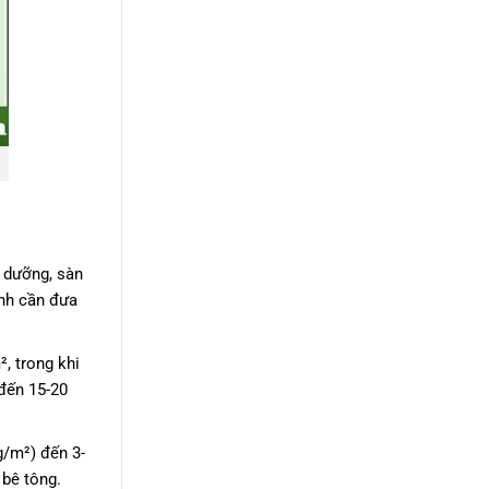
o dưỡng, sàn
ình cần đưa
, trong khi
đến 15-20
g/m²) đến 3-
 bê tông.