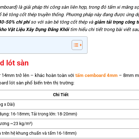
mboard) là giải pháp thi công sàn liên hợp, trong đó tấm xi măng sợ
đổ bê tông cốt thép truyền thống. Phương pháp này đang được ứng dụ
40-50% chi phí
so với sàn bê tông cốt thép và
giảm tải trọng công t
kho Vật Liệu Xây Dựng Đăng Khôi
tìm hiểu chi tiết trong bài viết sau
d lót sàn
ừ 14mm trở lên – khác hoàn toàn với
tấm cemboard 4mm
– 8mm m
rd lót sàn phổ biến trên thị trường:
Chi Tiết
g x Dài)
ng: 16-18mm; Tải trọng lớn: 18-20mm)
ương ~23 kg/m²)
a trên hệ khung chuẩn và tấm 16-18mm)