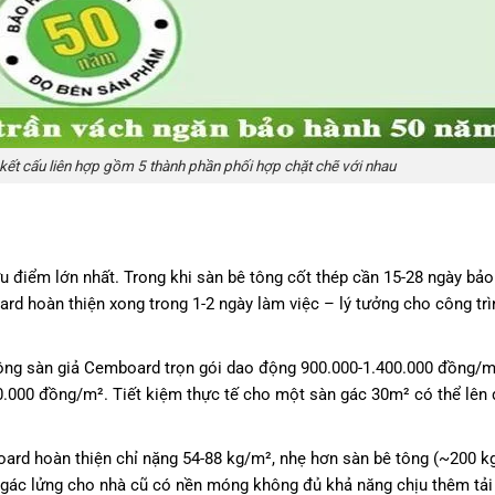
ết cấu liên hợp gồm 5 thành phần phối hợp chặt chẽ với nhau
u điểm lớn nhất. Trong khi sàn bê tông cốt thép cần 15-28 ngày bả
rd hoàn thiện xong trong 1-2 ngày làm việc – lý tưởng cho công tr
công sàn giả Cemboard trọn gói dao động 900.000-1.400.000 đồng/m²
0.000 đồng/m². Tiết kiệm thực tế cho một sàn gác 30m² có thể lên 
rd hoàn thiện chỉ nặng 54-88 kg/m², nhẹ hơn sàn bê tông (~200 k
àm gác lửng cho nhà cũ có nền móng không đủ khả năng chịu thêm tải