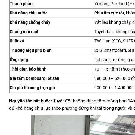
Thành phần
Xi măng Portland (~70%
Khả năng chịu nước
Chịu ẩm cực tốt
, khô
Khả năng chống cháy
Vật liệu không cháy, 
Chống mối mọt
Tuyệt đối – không ch
Xuất xứ
Thái Lan (SCG, SHERA
Thương hiệu phổ biến
SCG Smartboard, SHE
Ứng dụng
Lót sàn gác lửng, gác
Thời gian bảo hành
10 – 15 năm (Theo ch
Giá tấm Cemboard lót sàn
380.000 – 620.000 đ
Chi phí thi công trọn gói
900.000 – 1.400.000 
Nguyên tắc bắt buộc:
Tuyệt đối không dùng tấm mỏng hơn 14mm
đủ khả năng chịu lực theo phương đứng khi tải trọng người và đ