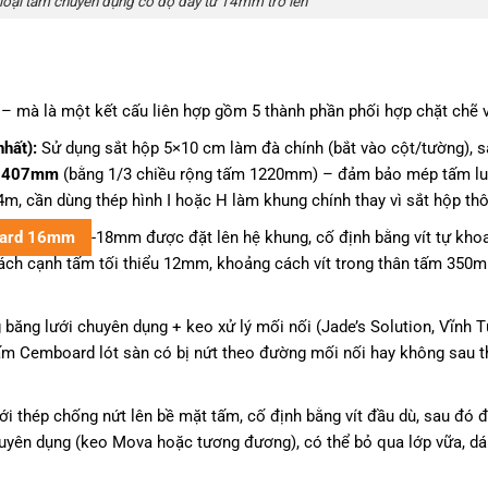
oại tấm chuyên dụng có độ dày từ 14mm trở lên
– mà là một kết cấu liên hợp gồm 5 thành phần phối hợp chặt chẽ v
hất):
Sử dụng sắt hộp 5×10 cm làm đà chính (bắt vào cột/tường), s
à
407mm
(bằng 1/3 chiều rộng tấm 1220mm) – đảm bảo mép tấm lu
 4m, cần dùng thép hình I hoặc H làm khung chính thay vì sắt hộp th
ard 16mm
-18mm được đặt lên hệ khung, cố định bằng vít tự kho
 cách cạnh tấm tối thiểu 12mm, khoảng cách vít trong thân tấm 350
ăng lưới chuyên dụng + keo xử lý mối nối (Jade’s Solution, Vĩnh 
tấm Cemboard lót sàn có bị nứt theo đường mối nối hay không sau t
ới thép chống nứt lên bề mặt tấm, cố định bằng vít đầu dù, sau đó 
uyên dụng (keo Mova hoặc tương đương), có thể bỏ qua lớp vữa, d