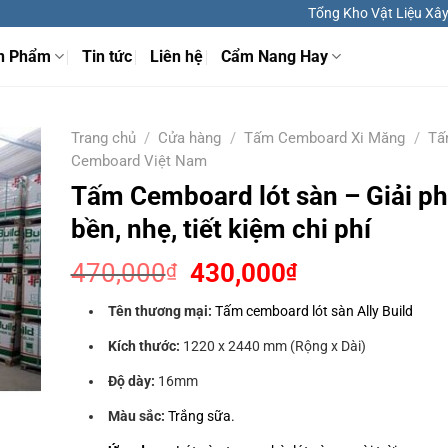
Tổng Kho Vật Liệu Xây 
n Phẩm
Tin tức
Liên hệ
Cẩm Nang Hay
Trang chủ
/
Cửa hàng
/
Tấm Cemboard Xi Măng
/
Tấ
Cemboard Việt Nam
Tấm Cemboard lót sàn – Giải p
bền, nhẹ, tiết kiệm chi phí
Giá
Giá
470,000
430,000
₫
₫
gốc
hiện
Tên thương mại:
Tấm cemboard lót sàn Ally Build
là:
tại
470,000₫.
là:
Kích thước:
1220 x 2440 mm (Rộng x Dài)
430,000₫.
Độ dày:
16mm
Màu sắc:
Trắng sữa.