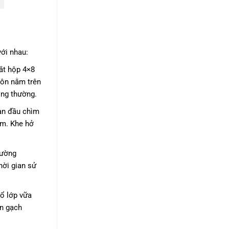
ới nhau:
ắt hộp 4×8
ôn nằm trên
ông thường.
an đầu chìm
mm. Khe hở
Tường
hời gian sử
đổ lớp vữa
án gạch