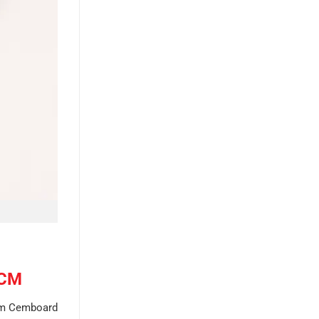
HCM
tấm Cemboard