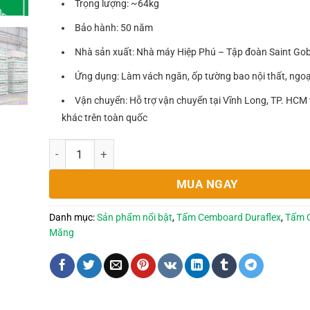
Trọng lượng: ~64kg
Bảo hành: 50 năm
Nhà sản xuất: Nhà máy Hiệp Phú – Tập đoàn Saint Go
Ứng dụng: Làm vách ngăn, ốp tường bao nội thất, ngoạ
Vận chuyển: Hỗ trợ vận chuyển tại Vĩnh Long, TP. HCM 
khác trên toàn quốc
Tấm Cemboard dày 20mm làm sàn, vách ngăn tại Vĩ
MUA NGAY
Danh mục:
Sản phẩm nổi bật
,
Tấm Cemboard Duraflex
,
Tấm 
Măng