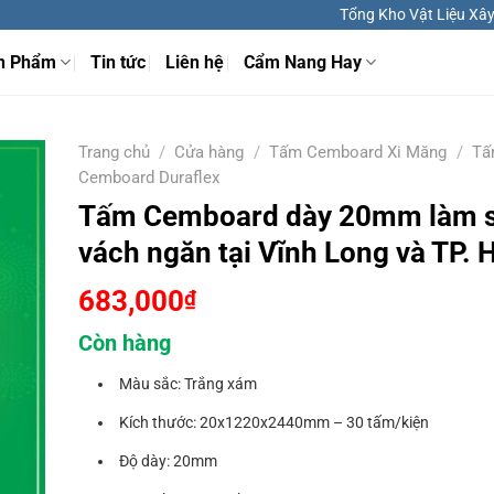
Tổng Kho Vật Liệu Xây 
n Phẩm
Tin tức
Liên hệ
Cẩm Nang Hay
Trang chủ
/
Cửa hàng
/
Tấm Cemboard Xi Măng
/
Tấ
Cemboard Duraflex
Tấm Cemboard dày 20mm làm s
vách ngăn tại Vĩnh Long và TP.
683,000
₫
Còn hàng
Màu sắc: Trắng xám
Kích thước: 20x1220x2440mm – 30 tấm/kiện
Độ dày: 20mm