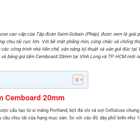
ose cao cấp của Tập đoàn Saint-Gobain (Pháp), được xem là giải p
g chịu tải cực lớn. Với bề mặt phẳng mịn, cứng chắc và chống thấ
c công trình nhà tiền chế, sàn nâng kỹ thuật và sàn giả đúc tại 
ng và bảng giá tấm Cemboard 20mm tại Vĩnh Long và TP. HCM mới nh
 tấm Cemboard 20mm
ợc cấu tạo từ xi măng Portland, bột đá vôi và sợi Cellulose chưng 
u cầu chịu tải của hạng mục sàn. So với các độ dày phổ biến nh