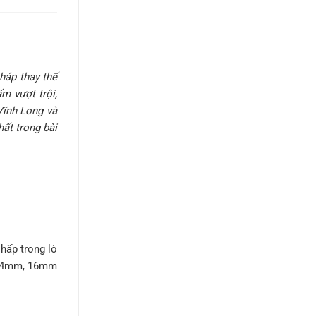
háp thay thế
m vượt trội,
Vĩnh Long và
ất trong bài
hấp trong lò
ư 14mm, 16mm