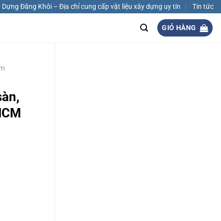
Dựng Đăng Khôi – Địa chỉ cung cấp vật liệu xây dựng uy tín
Tin tức
GIỎ HÀNG
m
àn,
 HCM