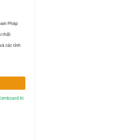
bain Pháp
i thất
và các tỉnh
nh Long và TP. HCM số lượng
Cemboard Xi