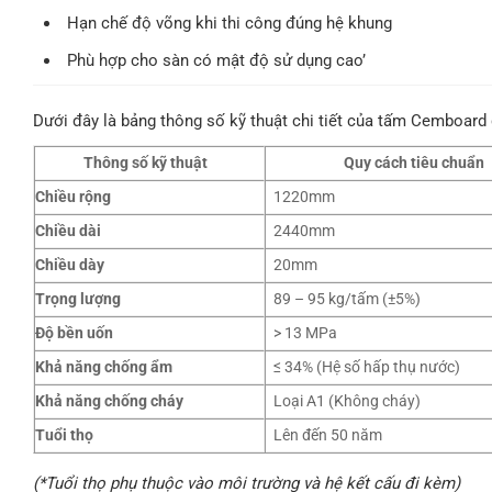
Hạn chế độ võng khi thi công đúng hệ khung
Phù hợp cho sàn có mật độ sử dụng cao’
Dưới đây là bảng thông số kỹ thuật chi tiết của tấm Cemboar
Thông số kỹ thuật
Quy cách tiêu chuẩn
Chiều rộng
1220mm
Chiều dài
2440mm
Chiều dày
20mm
Trọng lượng
89 – 95 kg/tấm (±5%)
Độ bền uốn
> 13 MPa
Khả năng chống ẩm
≤ 34% (Hệ số hấp thụ nước)
Khả năng chống cháy
Loại A1 (Không cháy)
Tuổi thọ
Lên đến 50 năm
(*Tuổi thọ phụ thuộc vào môi trường và hệ kết cấu đi kèm)