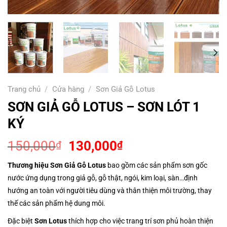
Trang chủ
/
Cửa hàng
/
Sơn Giả Gỗ Lotus
SƠN GIẢ GỖ LOTUS – SƠN LÓT 1
KÝ
Giá
Giá
150,000
130,000
₫
₫
gốc
hiện
Thương hiệu Sơn Giả Gỗ Lotus
bao gồm các sản phẩm sơn gốc
là:
tại
nước ứng dụng trong giả gỗ, gỗ thật, ngói, kim loại, sàn…định
150,000₫.
là:
hướng an toàn với người tiêu dùng và thân thiện môi trường, thay
130,000₫.
thế các sản phẩm hệ dung môi.
Đặc biệt
Sơn Lotus
thích hợp cho việc trang trí sơn phủ hoàn thiện