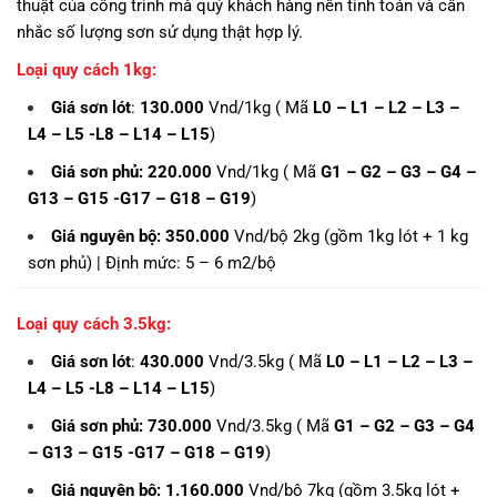
thuật của công trình mà quý khách hàng nên tính toán và cân
nhắc số lượng sơn sử dụng thật hợp lý.
Loại quy cách 1kg:
Giá sơn lót
:
130.000
Vnd/1kg ( Mã
L0 – L1 – L2 – L3 –
L4 – L5 -L8 – L14 – L15
)
Giá sơn phủ: 220.000
Vnd/1kg ( Mã
G1 – G2 – G3 – G4 –
G13 – G15 -G17 – G18 – G19
)
Giá nguyên bộ:
350.000
Vnd/bộ 2kg (gồm 1kg lót + 1 kg
sơn phủ) | Định mức: 5 – 6 m2/bộ
Loại quy cách 3.5kg:
Giá sơn lót
:
430.000
Vnd/3.5kg ( Mã
L0 – L1 – L2 – L3 –
L4 – L5 -L8 – L14 – L15
)
Giá sơn phủ: 730.000
Vnd/3.5kg ( Mã
G1 – G2 – G3 – G4
– G13 – G15 -G17 – G18 – G19
)
Giá nguyên bộ:
1.160.000
Vnd/bộ 7kg (gồm 3.5kg lót +