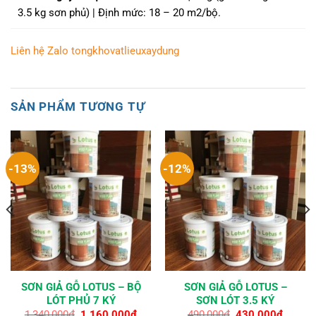
3.5 kg sơn phủ) | Định mức: 18 – 20 m2/bộ.
Liên hệ Zalo tongkhovatlieuxaydung
SẢN PHẨM TƯƠNG TỰ
-13%
-12%
SƠN GIẢ GỖ LOTUS – BỘ
SƠN GIẢ GỖ LOTUS –
LÓT PHỦ 7 KÝ
SƠN LÓT 3.5 KÝ
Giá
Giá
Giá
Giá
1,340,000
₫
1,160,000
₫
490,000
₫
430,000
₫