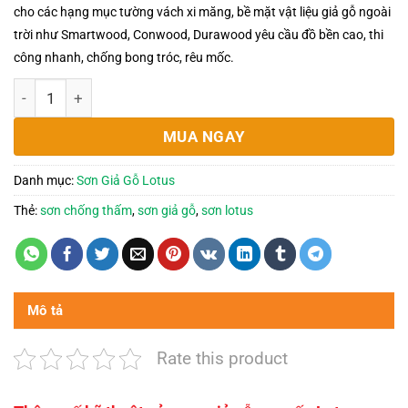
cho các hạng mục tường vách xi măng, bề mặt vật liệu giả gỗ ngoài
trời như Smartwood, Conwood, Durawood yêu cầu đồ bền cao, thi
công nhanh, chống bong tróc, rêu mốc.
SƠN GIẢ GỖ LOTUS - SƠN LÓT 1 KÝ số lượng
MUA NGAY
Danh mục:
Sơn Giả Gỗ Lotus
Thẻ:
sơn chống thấm
,
sơn giả gỗ
,
sơn lotus
Mô tả
Rate this product