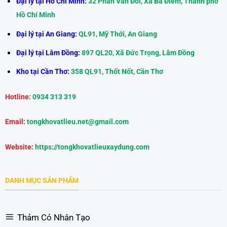
Đại lý tại Hồ Chí Minh:
32 Phan Văn Đối, Xã Bà Điểm, Thành phố
Hồ Chí Minh
Đại lý tại An Giang:
QL91, Mỹ Thới, An Giang
Đại lý tại Lâm Đồng:
897 QL20, Xã Đức Trọng, Lâm Đồng
Kho tại Cần Thơ:
358 QL91, Thốt Nốt, Cần Thơ
Hotline:
0934 313 319
Email:
tongkhovatlieu.net@gmail.com
Website:
https://tongkhovatlieuxaydung.com
DANH MỤC SẢN PHẨM
Thảm Cỏ Nhân Tạo