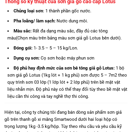
Thông số kỹ thuật của sơn giả gỗ cao cấp Lotus
Chủng loại sơn
: 1 thành phần gốc nước.
Pha loãng/ làm sạch:
Nước dung môi.
Màu sắc:
Rất đa dạng màu sắc, đầy đủ các tông
màu(Chọn màu trên bảng màu sơn giả gỗ Lotus bên dưới).
Đóng gói:
1- 3.5 – 5 – 15 kg/Lon.
Dụng cụ sơn:
Cọ sơn hoặc máy phun sơn
Độ phủ hay định mức của sơn bê tông giả gỗ Lotus:
1 bộ
sơn giả gỗ Lotus (1kg lót + 1 kg phủ) sơn được 5 – 7m2 theo
quy trình sơn 03 lớp (1 lớp lót + 2 lớp phủ) trên bề mặt vật
liệu nhẵn mịn. Độ phủ này có thể thay đổi tùy theo bề mặt vật
liệu cần thi công và tay nghề thợ thi công.
Hiện tại, công ty chúng tôi đang bán dòng sản phẩm sơn giả
gỗ trên thanh gỗ xi măng Smartwood dưới hai loại hộp có
trọng lượng 1kg -3.5 kg/hộp. Tùy theo nhu cầu và yêu cầu kỹ