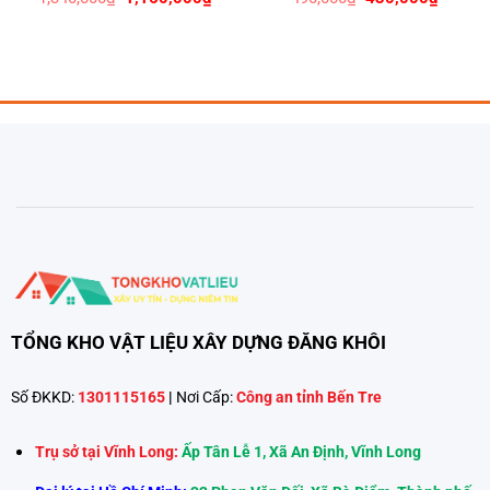
gốc
hiện
gốc
hiện
là:
tại
là:
tại
1,340,000₫.
là:
490,000₫.
là:
00₫.
1,160,000₫.
430,00
TỔNG KHO VẬT LIỆU XÂY DỰNG ĐĂNG KHÔI
Số ĐKKD:
1301115165
|
Nơi Cấp:
Công an tỉnh Bến Tre
Trụ sở tại Vĩnh Long:
Ấp Tân Lễ 1, Xã An Định, Vĩnh Long