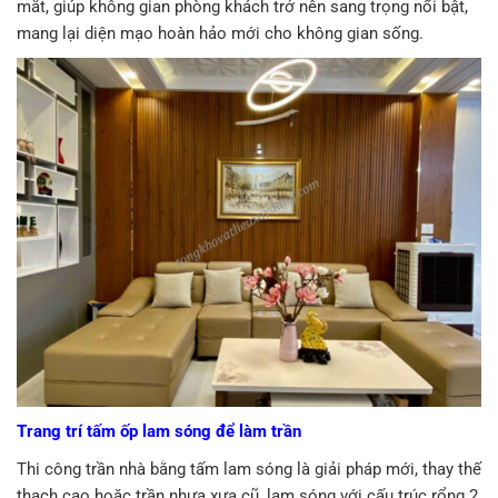
mắt, giúp không gian phòng khách trở nên sang trọng nổi bật,
mang lại diện mạo hoàn hảo mới cho không gian sống.
Trang trí tấm ốp lam sóng để làm trần
Thi công trần nhà bằng tấm lam sóng là giải pháp mới, thay thế
thạch cao hoặc trần nhựa xưa cũ, lam sóng với cấu trúc rổng 2