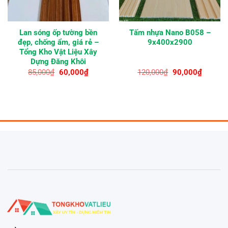
Lan sóng ốp tường bền
Tấm nhựa Nano B058 –
đẹp, chống ẩm, giá rẻ –
9x400x2900
Tổng Kho Vật Liệu Xây
Dựng Đăng Khôi
Giá
Giá
Giá
Giá
85,000
₫
60,000
₫
120,000
₫
90,000
₫
gốc
hiện
gốc
hiện
là:
tại
là:
tại
85,000₫.
là:
120,000₫.
là:
₫.
60,000₫.
90,000₫