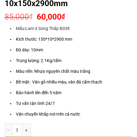
10x150x2900mm
Giá
Giá
85,000
60,000
₫
₫
gốc
hiện
Mẫu:Lam 4 Sóng Thấp B038
là:
tại
85,000₫.
là:
Kích thước: 150*10*2900 mm
60,000₫.
Độ dày: 10mm
Trọng lượng: 2.1Kg/tấm
Màu nền: Nhựa nguyên chất màu trắng
Bề mặt: Vân gỗ nhiều màu, vân đá cẩm thạch
Bảo hành lên đến 5 năm
Tư vấn tận tình 24/7
Vận chuyển khắp nơi trên cả nước
Lam 4 Sóng Thấp B038 - 10x150x2900mm số lượng