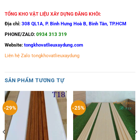
TỔNG KHO VẬT LIỆU XÂY DỰNG ĐĂNG KHÔI:
Địa chỉ:
308 QL1A, P. Bình Hưng Hoà B, Bình Tân, TP.HCM
PHONE/ZALO:
0934 313 319
Website:
tongkhovatlieuxaydung.com
Liên hệ Zalo tongkhovatlieuxaydung
SẢN PHẨM TƯƠNG TỰ
-29%
-25%