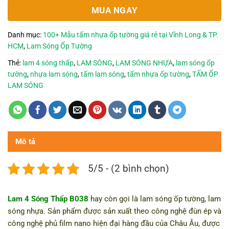
MUA NGAY
Danh mục:
100+ Mẫu tấm nhựa ốp tường giá rẻ tại Vĩnh Long & TP.
HCM
,
Lam Sóng Ốp Tường
Thẻ:
lam 4 sóng thấp
,
LAM SÓNG
,
LAM SÓNG NHỰA
,
lam sóng ốp
tường
,
nhựa lam sóng
,
tấm lam sóng
,
tấm nhựa ốp tường
,
TẤM ỐP
LAM SÓNG
Mô tả
5/5 - (2 bình chọn)
Lam 4 Sóng Thấp B038
hay còn gọi là lam sóng ốp tường, lam
sóng nhựa. Sản phẩm được sản xuất theo công nghệ đùn ép và
công nghệ phủ film nano hiện đại hàng đầu của Châu Âu, được