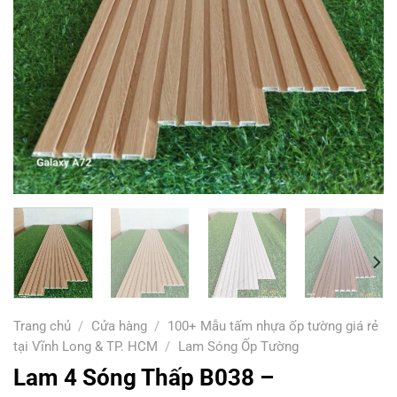
Trang chủ
/
Cửa hàng
/
100+ Mẫu tấm nhựa ốp tường giá rẻ
tại Vĩnh Long & TP. HCM
/
Lam Sóng Ốp Tường
Lam 4 Sóng Thấp B038 –