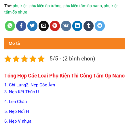
Thẻ:
phụ kiện
,
phụ kiện ốp tường
,
phụ kiện tấm ốp nano
,
phụ kiện
tấm ốp nhựa
Mô tả
5/5 - (2 bình chọn)
Tổng Hợp Các Loại Phụ Kiện Thi Công Tấm Ốp Nano
1. Chỉ Lưng
2. Nẹp Góc Âm
3. Nẹp Kết Thúc U
4. Len Chân
5. Nẹp Nối H
6. Nẹp V nhựa