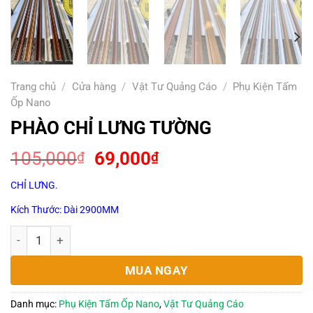
Trang chủ
/
Cửa hàng
/
Vật Tư Quảng Cáo
/
Phụ Kiện Tấm
Ốp Nano
PHÀO CHỈ LƯNG TƯỜNG
Giá
Giá
105,000
69,000
₫
₫
gốc
hiện
CHỈ LƯNG.
là:
tại
105,000₫.
là:
Kích Thước: Dài 2900MM
69,000₫.
PHÀO CHỈ LƯNG TƯỜNG số lượng
MUA NGAY
Danh mục:
Phụ Kiện Tấm Ốp Nano
,
Vật Tư Quảng Cáo